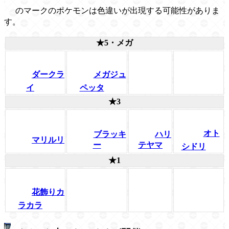
のマークのポケモンは色違いが出現する可能性がありま
す。
★5・メガ
ダークラ
メガジュ
イ
ペッタ
★3
オト
ブラッキ
ハリ
マリルリ
ー
テヤマ
シドリ
★1
花飾りカ
ラカラ