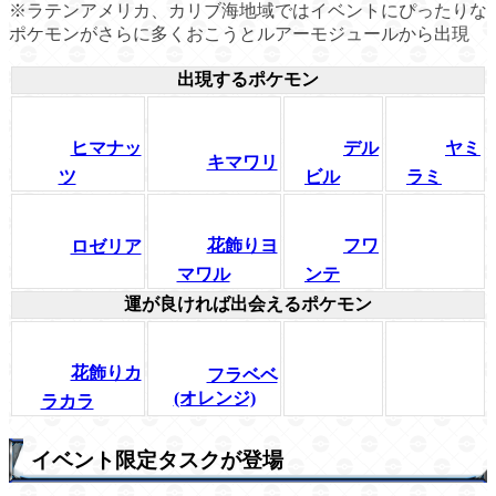
※ラテンアメリカ、カリブ海地域ではイベントにぴったりな
ポケモンがさらに多くおこうとルアーモジュールから出現
出現するポケモン
ヒマナッ
デル
ヤミ
キマワリ
ツ
ビル
ラミ
花飾りヨ
フワ
ロゼリア
マワル
ンテ
運が良ければ出会えるポケモン
花飾りカ
フラベベ
(オレンジ)
ラカラ
イベント限定タスクが登場