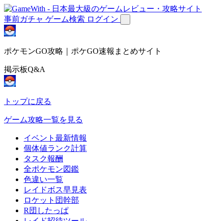
事前ガチャ
ゲーム検索
ログイン
ポケモンGO攻略｜ポケGO速報まとめサイト
掲示板Q&A
トップに戻る
ゲーム攻略一覧を見る
イベント最新情報
個体値ランク計算
タスク報酬
全ポケモン図鑑
色違い一覧
レイドボス早見表
ロケット団幹部
R団したっぱ
レイド招待ツール