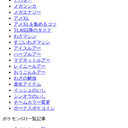
アバター
メガシンカ
メガエナジー
アメXL
アメXLを集めるコツ
TL40以降のタスク
わざマシン
すごいわざマシン
アイスルアー
ハーブルアー
マグネットルアー
レイニールアー
おうごんルアー
わざの解放
進化アイテム
イッシュのいし
シンオウのいし
チームカラー変更
ボーナスポケコイン
ポケモンGO一覧記事