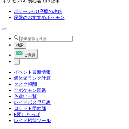
ポケモンGO初心者向け記事
ポケモンGO序盤の攻略
序盤のおすすめポケモン
検索
ご意見
イベント最新情報
個体値ランク計算
タスク報酬
全ポケモン図鑑
色違い一覧
レイドボス早見表
ロケット団幹部
R団したっぱ
レイド招待ツール