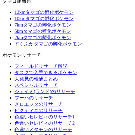
タマゴ距離別
12kmタマゴの孵化ポケモン
10kmタマゴの孵化ポケモン
7kmタマゴの孵化ポケモン
5kmタマゴの孵化ポケモン
2kmタマゴの孵化ポケモン
すぐふかタマゴの孵化ポケモン
ポケモンリサーチ
フィールドリサーチ解説
タスクで入手できるポケモン
大発見の報酬まとめ
スペシャルリサーチ
シェイミ(ランド)のリサーチ
フーパのリサーチ
メロエッタのリサーチ
ビクティニのリサーチ
色違いセレビィのリサーチ1
色違いセレビィのリサーチ2
色違いメタモンのリサーチ