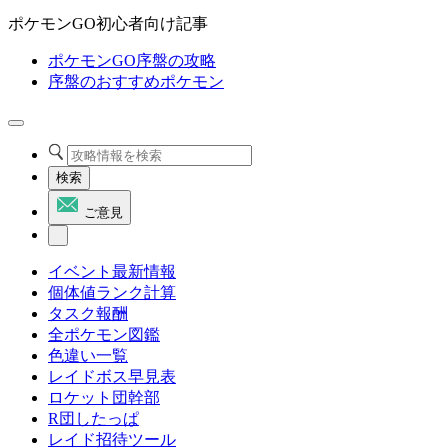
ポケモンGO初心者向け記事
ポケモンGO序盤の攻略
序盤のおすすめポケモン
検索
ご意見
イベント最新情報
個体値ランク計算
タスク報酬
全ポケモン図鑑
色違い一覧
レイドボス早見表
ロケット団幹部
R団したっぱ
レイド招待ツール