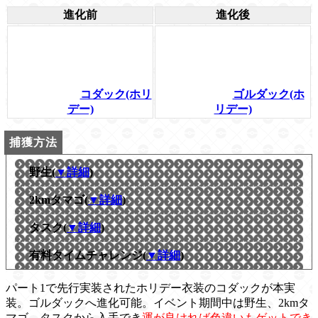
進化前
進化後
コダック(ホリ
ゴルダック(ホ
デー)
リデー)
野生(
▼詳細
)
2kmタマゴ(
▼詳細
)
タスク(
▼詳細
)
有料タイムチャレンジ(
▼詳細
)
パート1で先行実装されたホリデー衣装のコダックが本実
装。ゴルダックへ進化可能。イベント期間中は野生、2kmタ
マゴ、タスクから入手でき
運が良ければ色違いもゲットでき