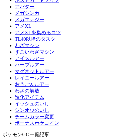
ポストカードブック
アバター
メガシンカ
メガエナジー
アメXL
アメXLを集めるコツ
TL40以降のタスク
わざマシン
すごいわざマシン
アイスルアー
ハーブルアー
マグネットルアー
レイニールアー
おうごんルアー
わざの解放
進化アイテム
イッシュのいし
シンオウのいし
チームカラー変更
ボーナスポケコイン
ポケモンGO一覧記事