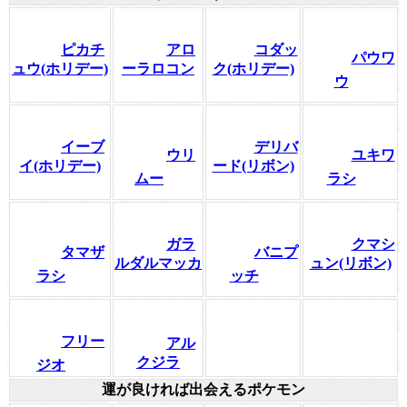
ピカチ
アロ
コダッ
パウワ
ュウ(ホリデー)
ーラロコン
ク(ホリデー)
ウ
イーブ
デリバ
ウリ
ユキワ
イ(ホリデー)
ード(リボン)
ムー
ラシ
ガラ
クマシ
タマザ
バニプ
ルダルマッカ
ュン(リボン)
ラシ
ッチ
フリー
アル
クジラ
ジオ
運が良ければ出会えるポケモン