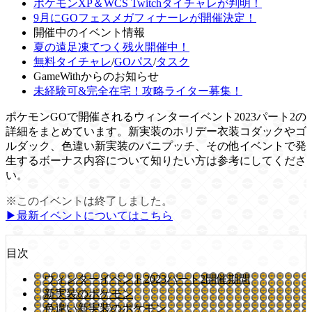
ポケモンXP＆WCS Twitchタイチャレが判明！
9月にGOフェスメガフィナーレが開催決定！
開催中のイベント情報
夏の遠足凍てつく残火開催中！
無料タイチャレ
/
GOパス
/
タスク
GameWithからのお知らせ
未経験可&完全在宅！攻略ライター募集！
ポケモンGOで開催されるウィンターイベント2023パート2の
詳細をまとめています。新実装のホリデー衣装コダックやゴ
ルダック、色違い新実装のバニプッチ、その他イベントで発
生するボーナス内容について知りたい方は参考にしてくださ
い。
※このイベントは終了しました。
▶︎最新イベントについてはこちら
目次
ウィンターイベント2023パート2開催期間
新実装のポケモン
色違い新実装のポケモン