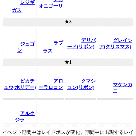
レジギ
オニゴーリ
ガス
★3
デリバ
グレイシ
ラプ
ジュゴ
ード(リボン)
ア(クリスマス)
ン
ラス
★1
ピカチ
アロ
クマシ
マケンカ
ュウ(ホリデー)
ーラロコン
ュン(リボン)
ニ
アルク
ジラ
イベント期間中はレイドボスが変化。期間中に出現するレイ