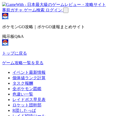
事前ガチャ
ゲーム検索
ログイン
ポケモンGO攻略｜ポケGO速報まとめサイト
掲示板Q&A
トップに戻る
ゲーム攻略一覧を見る
イベント最新情報
個体値ランク計算
タスク報酬
全ポケモン図鑑
色違い一覧
レイドボス早見表
ロケット団幹部
R団したっぱ
レイド招待ツール