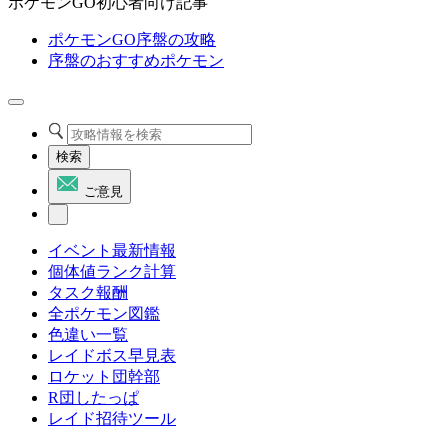
ポケモンGO初心者向け記事
ポケモンGO序盤の攻略
序盤のおすすめポケモン
検索
ご意見
イベント最新情報
個体値ランク計算
タスク報酬
全ポケモン図鑑
色違い一覧
レイドボス早見表
ロケット団幹部
R団したっぱ
レイド招待ツール