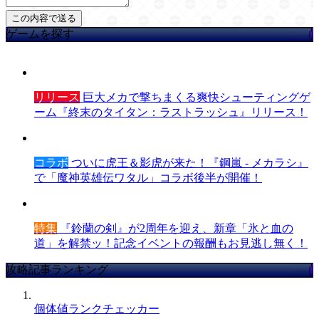
ゲームを探す
リリース
巨大メカで撃ちまくる爽快シューティングゲ
ーム『終末のタイタン：ラストラッシュ』リリース！
コラボ
ついに虎王＆影虎が来た！『鋼嵐 - メカラシ』
で「魔神英雄伝ワタル」コラボ後半が開催！
特集
『鈴蘭の剣』が2周年を迎え、新章「氷と血の
道」を解禁ッ！記念イベントの報酬もお見逃し無く！
攻略記事ランキング
個体値ランクチェッカー