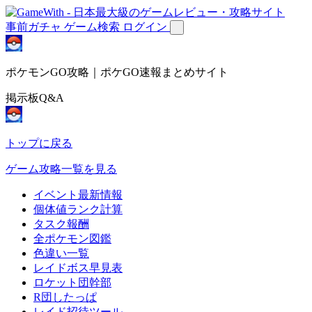
事前ガチャ
ゲーム検索
ログイン
ポケモンGO攻略｜ポケGO速報まとめサイト
掲示板Q&A
トップに戻る
ゲーム攻略一覧を見る
イベント最新情報
個体値ランク計算
タスク報酬
全ポケモン図鑑
色違い一覧
レイドボス早見表
ロケット団幹部
R団したっぱ
レイド招待ツール