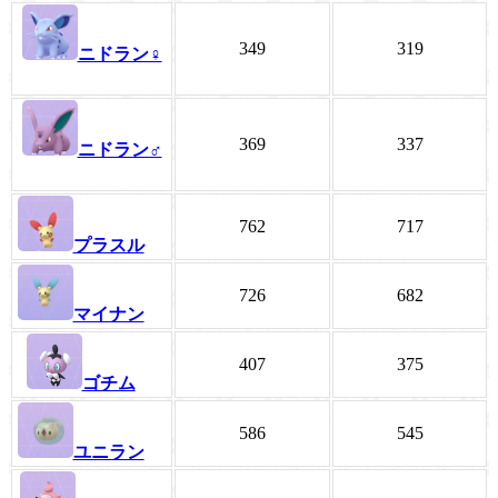
349
319
ニドラン♀
369
337
ニドラン♂
762
717
プラスル
726
682
マイナン
407
375
ゴチム
586
545
ユニラン