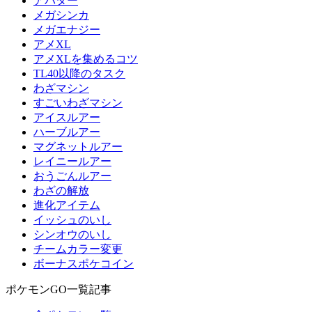
アバター
メガシンカ
メガエナジー
アメXL
アメXLを集めるコツ
TL40以降のタスク
わざマシン
すごいわざマシン
アイスルアー
ハーブルアー
マグネットルアー
レイニールアー
おうごんルアー
わざの解放
進化アイテム
イッシュのいし
シンオウのいし
チームカラー変更
ボーナスポケコイン
ポケモンGO一覧記事