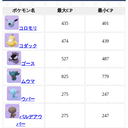
ポケモン名
最大CP
最小CP
435
401
コロモリ
474
439
コダック
527
487
ゴース
825
779
ムウマ
275
247
ウパー
275
247
パルデアウ
パー