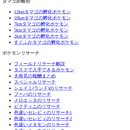
タマゴ距離別
12kmタマゴの孵化ポケモン
10kmタマゴの孵化ポケモン
7kmタマゴの孵化ポケモン
5kmタマゴの孵化ポケモン
2kmタマゴの孵化ポケモン
すぐふかタマゴの孵化ポケモン
ポケモンリサーチ
フィールドリサーチ解説
タスクで入手できるポケモン
大発見の報酬まとめ
スペシャルリサーチ
シェイミ(ランド)のリサーチ
フーパのリサーチ
メロエッタのリサーチ
ビクティニのリサーチ
色違いセレビィのリサーチ1
色違いセレビィのリサーチ2
色違いメタモンのリサーチ