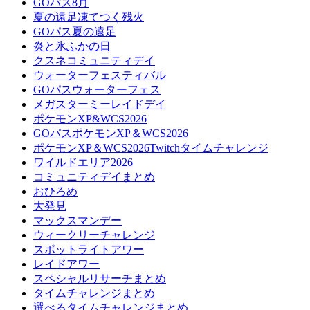
GOパス8月
夏の遠足凍てつく残火
GOパス夏の遠足
炎と氷ふかの日
クスネコミュニティデイ
ウォーターフェスティバル
GOパスウォーターフェス
メガスターミーレイドデイ
ポケモンXP&WCS2026
GOパスポケモンXP＆WCS2026
ポケモンXP＆WCS2026Twitchタイムチャレンジ
ワイルドエリア2026
コミュニティデイまとめ
おひろめ
大発見
マックスマンデー
ウィークリーチャレンジ
スポットライトアワー
レイドアワー
スペシャルリサーチまとめ
タイムチャレンジまとめ
選べるタイムチャレンジまとめ