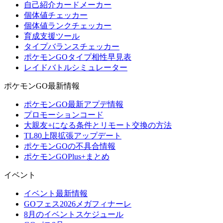
自己紹介カードメーカー
個体値チェッカー
個体値ランクチェッカー
育成支援ツール
タイプバランスチェッカー
ポケモンGOタイプ相性早見表
レイドバトルシミュレーター
ポケモンGO最新情報
ポケモンGO最新アプデ情報
プロモーションコード
大親友+になる条件とリモート交換の方法
TL80上限拡張アップデート
ポケモンGOの不具合情報
ポケモンGOPlus+まとめ
イベント
イベント最新情報
GOフェス2026メガフィナーレ
8月のイベントスケジュール