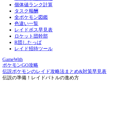
個体値ランク計算
タスク報酬
全ポケモン図鑑
色違い一覧
レイドボス早見表
ロケット団幹部
R団したっぱ
レイド招待ツール
GameWith
ポケモンGO攻略
伝説ポケモンのレイド攻略法まとめ&対策早見表
伝説の準備！レイドバトルの進め方