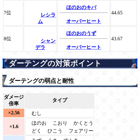
ほのおのキバ
7位
44.65
レシラ
オーバーヒート
ム
ほのおのうず
8位
43.67
シャン
オーバーヒート
デラ
ダーテングの対策ポイント
ダーテングの弱点と耐性
ダメージ
タイプ
倍率
×2.56
むし
ほのお
こおり
かくとう
×1.6
どく
ひこう
フェアリー