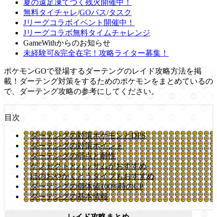
夏の遠足凍てつく残火開催中！
無料タイチャレ
/
GOパス
/
タスク
Jリーグコラボイベント開催中！
Jリーグコラボ無料タイムチャレンジ
GameWithからのお知らせ
未経験可&完全在宅！攻略ライター募集！
ポケモンGOで登場するダーテングのレイド攻略方法を掲
載！ダーテング対策をするためのポケモンをまとめているの
で、ダーテング攻略の参考にしてください。
目次
ダーテングの対策ポケモンとDPS
ダーテングの対策ポイント
ダーテングの弱点と耐性
ゲノセクトとハッサムがおすすめ
ほのおやかくとうタイプもおすすめ
ダーテングの個体値100%時のCP
ダーテングの基本情報
レイド攻略まとめ