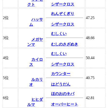
シザークロス
クト
れんぞくぎり
2位
47.25
ハッサ
シザークロス
ム
むしくい
3位
48.66
メガヤ
むしのさざめき
ンマ
むしくい
4位
50.44
カイロ
シザークロス
ス
カウンター
5位
40.75
ルカリ
はどうだん
オ
ほのおのキバ
6位
42.81
ヒヒダ
オーバーヒート
ルマ