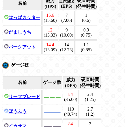
硬直時間
威力
EPtank
名前
(EPS)
(DPS)
(発生時間)
15.6
7
1
はっぱカッター
(15.60)
(7.00)
(0.6)
12
9
0.9
だましうち
(13.33)
(10.00)
(0.75)
14.4
14
1.1
バークアウト
(13.09)
(12.73)
(0.85)
ゲージ技
硬直時間
威力
名前
ゲージ数
(DPS)
(発生時間)
84
2.4
リーフブレード
(35.00)
(1.25)
110
2.7
ぼうふう
(40.74)
(1.2)
84
2
イカサマ