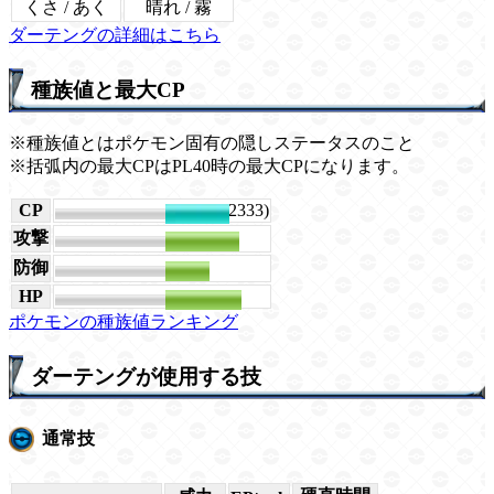
くさ / あく
晴れ / 霧
ダーテングの詳細はこちら
種族値と最大CP
※種族値とはポケモン固有の隠しステータスのこと
※括弧内の最大CPはPL40時の最大CPになります。
CP
2637 (2333)
攻撃
200
防御
121
HP
207
ポケモンの種族値ランキング
ダーテングが使用する技
通常技