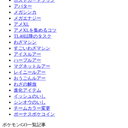
ポストカードブック
アバター
メガシンカ
メガエナジー
アメXL
アメXLを集めるコツ
TL40以降のタスク
わざマシン
すごいわざマシン
アイスルアー
ハーブルアー
マグネットルアー
レイニールアー
おうごんルアー
わざの解放
進化アイテム
イッシュのいし
シンオウのいし
チームカラー変更
ボーナスポケコイン
ポケモンGO一覧記事