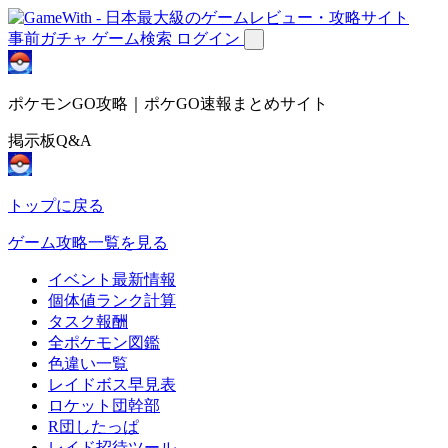
事前ガチャ
ゲーム検索
ログイン
ポケモンGO攻略｜ポケGO速報まとめサイト
掲示板Q&A
トップに戻る
ゲーム攻略一覧を見る
イベント最新情報
個体値ランク計算
タスク報酬
全ポケモン図鑑
色違い一覧
レイドボス早見表
ロケット団幹部
R団したっぱ
レイド招待ツール