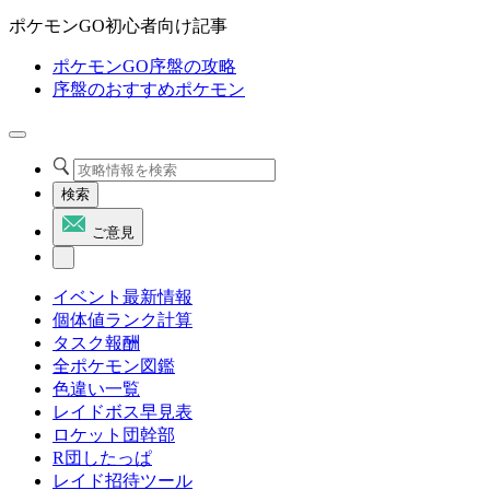
ポケモンGO初心者向け記事
ポケモンGO序盤の攻略
序盤のおすすめポケモン
検索
ご意見
イベント最新情報
個体値ランク計算
タスク報酬
全ポケモン図鑑
色違い一覧
レイドボス早見表
ロケット団幹部
R団したっぱ
レイド招待ツール