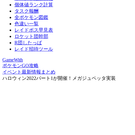
個体値ランク計算
タスク報酬
全ポケモン図鑑
色違い一覧
レイドボス早見表
ロケット団幹部
R団したっぱ
レイド招待ツール
GameWith
ポケモンGO攻略
イベント最新情報まとめ
ハロウィン2022パート1が開催！メガジュペッタ実装