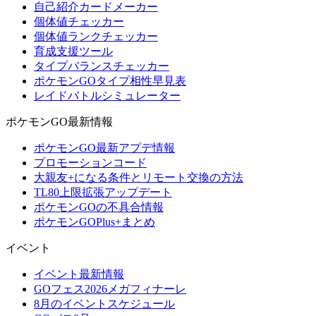
自己紹介カードメーカー
個体値チェッカー
個体値ランクチェッカー
育成支援ツール
タイプバランスチェッカー
ポケモンGOタイプ相性早見表
レイドバトルシミュレーター
ポケモンGO最新情報
ポケモンGO最新アプデ情報
プロモーションコード
大親友+になる条件とリモート交換の方法
TL80上限拡張アップデート
ポケモンGOの不具合情報
ポケモンGOPlus+まとめ
イベント
イベント最新情報
GOフェス2026メガフィナーレ
8月のイベントスケジュール