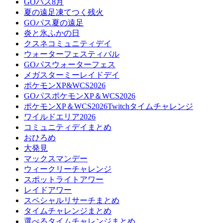
GOパス8月
夏の遠足凍てつく残火
GOパス夏の遠足
炎と氷ふかの日
クスネコミュニティデイ
ウォーターフェスティバル
GOパスウォーターフェス
メガスターミーレイドデイ
ポケモンXP&WCS2026
GOパスポケモンXP＆WCS2026
ポケモンXP＆WCS2026Twitchタイムチャレンジ
ワイルドエリア2026
コミュニティデイまとめ
おひろめ
大発見
マックスマンデー
ウィークリーチャレンジ
スポットライトアワー
レイドアワー
スペシャルリサーチまとめ
タイムチャレンジまとめ
選べるタイムチャレンジまとめ