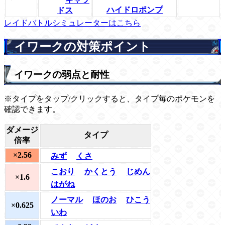
ハイドロポンプ
ドス
レイドバトルシミュレーターはこちら
イワークの対策ポイント
イワークの弱点と耐性
※タイプをタップ/クリックすると、タイプ毎のポケモンを
確認できます。
ダメージ
タイプ
倍率
×2.56
みず
くさ
こおり
かくとう
じめん
×1.6
はがね
ノーマル
ほのお
ひこう
×0.625
いわ