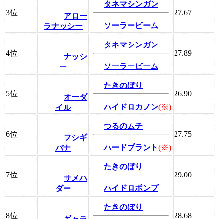
タネマシンガン
3位
27.67
アロー
ソーラービーム
ラナッシー
タネマシンガン
4位
27.89
ナッシ
ソーラービーム
ー
たきのぼり
5位
26.90
オーダ
ハイドロカノン
(※)
イル
つるのムチ
6位
27.75
フシギ
ハードプラント
(※)
バナ
たきのぼり
7位
29.00
サメハ
ハイドロポンプ
ダー
たきのぼり
8位
28.68
ギャラ