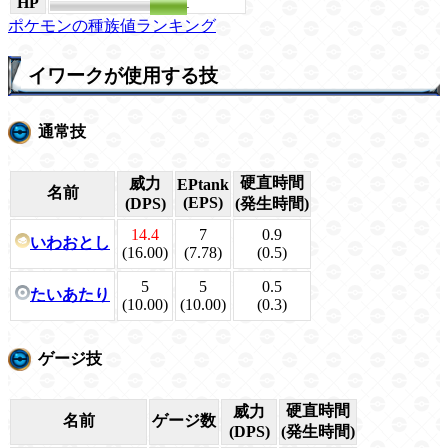
HP
111
ポケモンの種族値ランキング
イワークが使用する技
通常技
硬直時間
威力
EPtank
名前
(EPS)
(DPS)
(発生時間)
14.4
7
0.9
いわおとし
(16.00)
(7.78)
(0.5)
5
5
0.5
たいあたり
(10.00)
(10.00)
(0.3)
ゲージ技
硬直時間
威力
名前
ゲージ数
(DPS)
(発生時間)