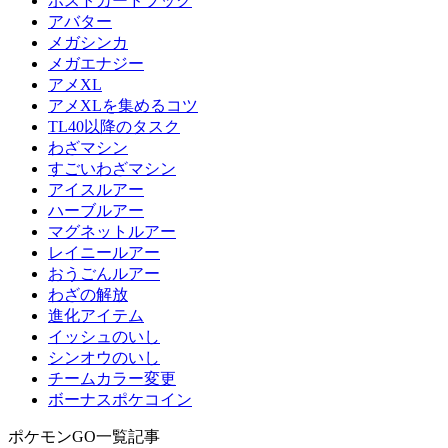
ポストカードブック
アバター
メガシンカ
メガエナジー
アメXL
アメXLを集めるコツ
TL40以降のタスク
わざマシン
すごいわざマシン
アイスルアー
ハーブルアー
マグネットルアー
レイニールアー
おうごんルアー
わざの解放
進化アイテム
イッシュのいし
シンオウのいし
チームカラー変更
ボーナスポケコイン
ポケモンGO一覧記事