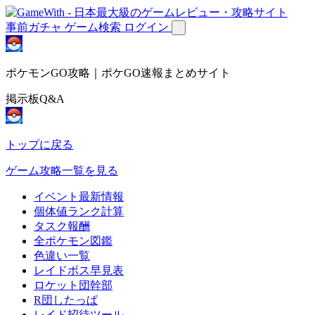
事前ガチャ
ゲーム検索
ログイン
ポケモンGO攻略｜ポケGO速報まとめサイト
掲示板Q&A
トップに戻る
ゲーム攻略一覧を見る
イベント最新情報
個体値ランク計算
タスク報酬
全ポケモン図鑑
色違い一覧
レイドボス早見表
ロケット団幹部
R団したっぱ
レイド招待ツール