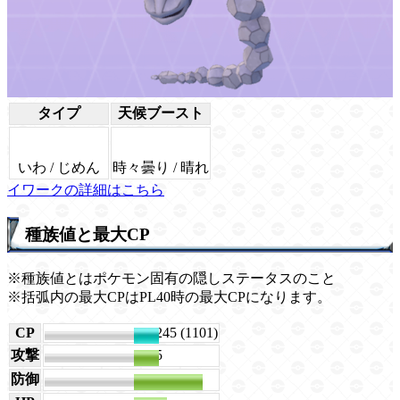
タイプ
天候ブースト
いわ / じめん
時々曇り / 晴れ
イワークの詳細はこちら
種族値と最大CP
※種族値とはポケモン固有の隠しステータスのこと
※括弧内の最大CPはPL40時の最大CPになります。
CP
1245 (1101)
攻撃
85
防御
232