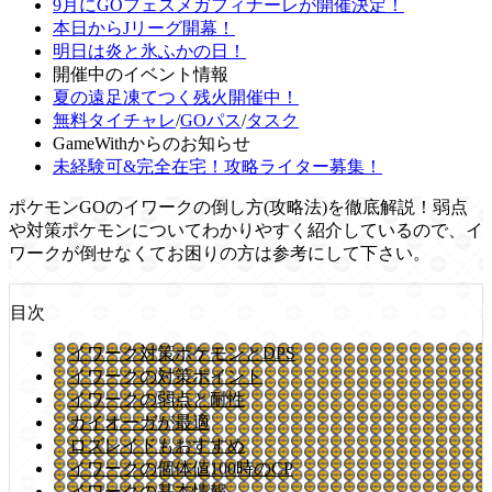
9月にGOフェスメガフィナーレが開催決定！
本日からJリーグ開幕！
明日は炎と氷ふかの日！
開催中のイベント情報
夏の遠足凍てつく残火開催中！
無料タイチャレ
/
GOパス
/
タスク
GameWithからのお知らせ
未経験可&完全在宅！攻略ライター募集！
ポケモンGOのイワークの倒し方(攻略法)を徹底解説！弱点
や対策ポケモンについてわかりやすく紹介しているので、イ
ワークが倒せなくてお困りの方は参考にして下さい。
目次
イワーク対策ポケモンとDPS
イワークの対策ポイント
イワークの弱点と耐性
カイオーガが最適
ロズレイドもおすすめ
イワークの個体値100時のCP
イワークの基本情報