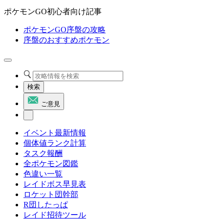
ポケモンGO初心者向け記事
ポケモンGO序盤の攻略
序盤のおすすめポケモン
検索
ご意見
イベント最新情報
個体値ランク計算
タスク報酬
全ポケモン図鑑
色違い一覧
レイドボス早見表
ロケット団幹部
R団したっぱ
レイド招待ツール