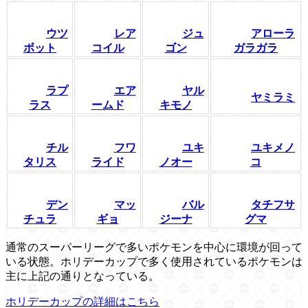
ウツ
レア
ジュ
アローラ
ボット
コイル
ゴン
ガラガラ
ラプ
エア
ヤル
ヤミラミ
ラス
ームド
キモノ
チル
フワ
ユキ
ユキメノ
タリス
ライド
ノオー
コ
デン
マッ
バル
タチフサ
チュラ
ギョ
ジーナ
グマ
通常のスーパーリーグで多いポケモンを中心に環境が回って
いる状態。ホリデーカップで多く使用されているポケモンは
主に上記の通りとなっている。
ホリデーカップの詳細はこちら