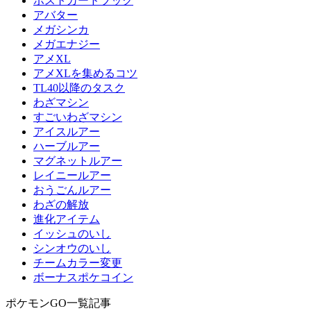
ポストカードブック
アバター
メガシンカ
メガエナジー
アメXL
アメXLを集めるコツ
TL40以降のタスク
わざマシン
すごいわざマシン
アイスルアー
ハーブルアー
マグネットルアー
レイニールアー
おうごんルアー
わざの解放
進化アイテム
イッシュのいし
シンオウのいし
チームカラー変更
ボーナスポケコイン
ポケモンGO一覧記事