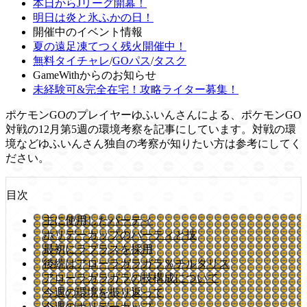
本日からJリーグ開幕！
明日は炎と氷ふかの日！
開催中のイベント情報
夏の遠足凍てつく残火開催中！
無料タイチャレ
/
GOパス
/
タスク
GameWithからのお知らせ
未経験可&完全在宅！攻略ライター募集！
ポケモンGOのプレイヤーゆふいんさんによる、ポケモンGO
対戦の12月第5週の環境考察を記事にしています。対戦の環
境などゆふいんさん独自の考察が知りたい方は参考にしてく
ださい。
目次
主に使用したパーティ
ホリデーカップのパーティと技
最初にラプラスを採用
後続はアローラガラガラ％チルタリス
アローラガラガラの技構成について
今週の環境を振り返って
今週のホリデーカップ