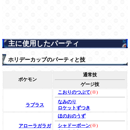
主に使用したパーティ
ホリデーカップのパーティと技
通常技
ポケモン
ゲージ技
こおりのつぶて
(※)
なみのり
ラプラス
ロケットずつき
ほのおのうず
シャドーボーン
(※)
アローラガラガ