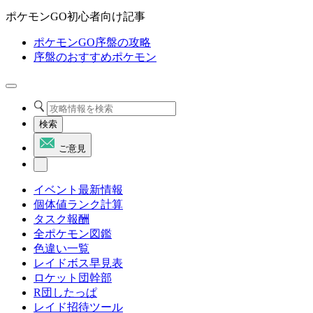
ポケモンGO初心者向け記事
ポケモンGO序盤の攻略
序盤のおすすめポケモン
検索
ご意見
イベント最新情報
個体値ランク計算
タスク報酬
全ポケモン図鑑
色違い一覧
レイドボス早見表
ロケット団幹部
R団したっぱ
レイド招待ツール