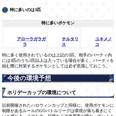
特に多いのは3匹
特に多いポケモン
アローラガラガ
チルタリ
ユキメノ
ラ
ス
コ
特に多く使用されているのは上記の3匹。相手のパーティ内
には3匹のうち1匹以上は入っている場合が多く、パーティを
組む際に対策するポケモンとしては必ず意識しておこう。
今後の環境予想
ホリデーカップの環境について
以前開催されたハロウィンカップと同様に、使用ポケモンに
制限があるルールのGOバトルリーグは環境が落ち着きにく