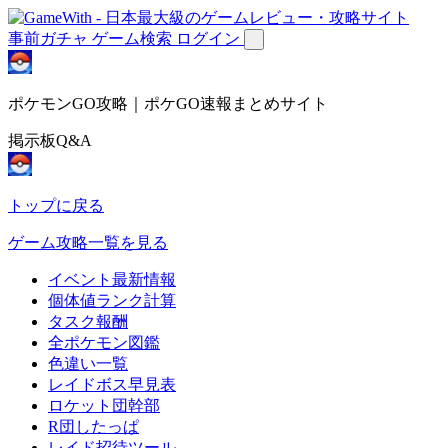
事前ガチャ
ゲーム検索
ログイン
ポケモンGO攻略｜ポケGO速報まとめサイト
掲示板Q&A
トップに戻る
ゲーム攻略一覧を見る
イベント最新情報
個体値ランク計算
タスク報酬
全ポケモン図鑑
色違い一覧
レイドボス早見表
ロケット団幹部
R団したっぱ
レイド招待ツール