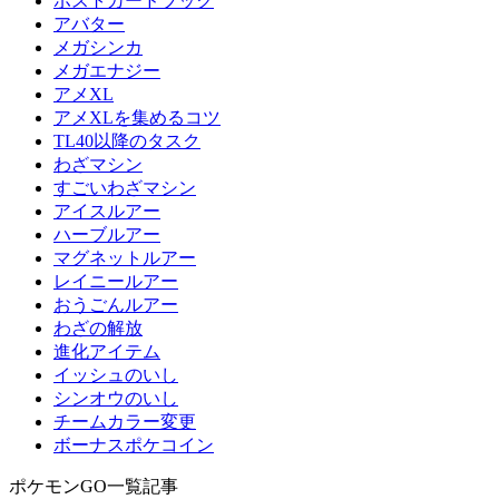
ポストカードブック
アバター
メガシンカ
メガエナジー
アメXL
アメXLを集めるコツ
TL40以降のタスク
わざマシン
すごいわざマシン
アイスルアー
ハーブルアー
マグネットルアー
レイニールアー
おうごんルアー
わざの解放
進化アイテム
イッシュのいし
シンオウのいし
チームカラー変更
ボーナスポケコイン
ポケモンGO一覧記事