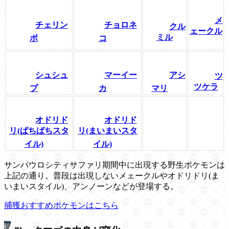
メ
チェリン
チョロネ
クル
ェークル
ミル
ボ
コ
シュシュ
マーイー
アシ
ツ
ツケラ
プ
カ
マリ
オドリド
オドリド
リ(ぱちぱちスタ
リ(まいまいスタ
イル)
イル)
サンパウロシティサファリ期間中に出現する野生ポケモンは
上記の通り。普段は出現しないメェークルやオドリドリ(ま
いまいスタイル)、アンノーンなどが登場する。
捕獲おすすめポケモンはこちら