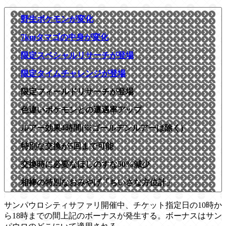
野生ポケモンが変化
7kmタマゴの中身が変化
限定スペシャルリサーチが登場
限定タイムチャレンジが登場
限定フィールドリサーチが登場
色違いポケモンとの遭遇率アップ
ルアー効果4時間(※ゴールデンルアーは除く)
特別な交換が5回まで可能
交換時に必要なほしのすな50%減少
相棒の特別なおみやげ「ちいさな方位計」
サンパウロシティサファリ開催中、チケット指定日の10時か
ら18時までの間上記のボーナスが発生する。ボーナスはサン