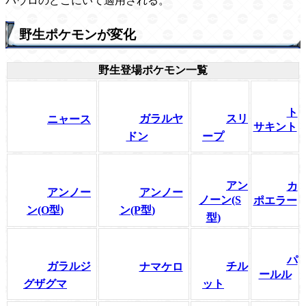
パウロのどこにいて適用される。
野生ポケモンが変化
野生登場ポケモン一覧
ト
ガラルヤ
スリ
ニャース
サキント
ドン
ープ
アン
カ
アンノー
アンノー
ノーン(S
ポエラー
ン(O型)
ン(P型)
型)
パ
ガラルジ
チル
ナマケロ
ールル
グザグマ
ット