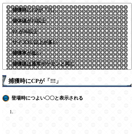
捕獲時にCPが「!!!」
個体値が13以上
PLが36以上
サイズXL以上が多い
捕獲率が低い
捕獲後は通常ポケモンと同じ
捕獲時にCPが「!!!」
登場時につよい〇〇と表示される