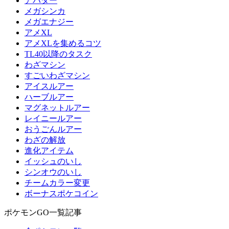
アバター
メガシンカ
メガエナジー
アメXL
アメXLを集めるコツ
TL40以降のタスク
わざマシン
すごいわざマシン
アイスルアー
ハーブルアー
マグネットルアー
レイニールアー
おうごんルアー
わざの解放
進化アイテム
イッシュのいし
シンオウのいし
チームカラー変更
ボーナスポケコイン
ポケモンGO一覧記事