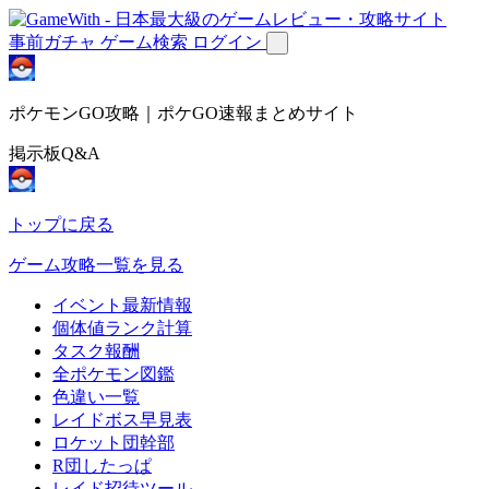
事前ガチャ
ゲーム検索
ログイン
ポケモンGO攻略｜ポケGO速報まとめサイト
掲示板Q&A
トップに戻る
ゲーム攻略一覧を見る
イベント最新情報
個体値ランク計算
タスク報酬
全ポケモン図鑑
色違い一覧
レイドボス早見表
ロケット団幹部
R団したっぱ
レイド招待ツール