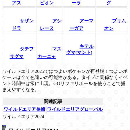
アス
ピオン
ーラ
グ
サザン
アシ
アーマ
ブリム
ドラ
レーヌ
ーガア
オン
キテル
タチフ
マス
グマ(マント)
サグマ
カーニャ
ワイルドエリア2025ではつよいポケモンが再登場！つよいポ
ケモンは全て色違いの可能性がある。タイプに関係なくイベ
ント時間中は常に出現。GOサファリボールを使うことで捕
まえやすくなる。
関連記事
ワイルドエリア長崎
ワイルドエリアグローバル
ワイルドエリア2024