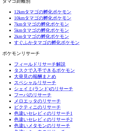
タマゴ距離別
12kmタマゴの孵化ポケモン
10kmタマゴの孵化ポケモン
7kmタマゴの孵化ポケモン
5kmタマゴの孵化ポケモン
2kmタマゴの孵化ポケモン
すぐふかタマゴの孵化ポケモン
ポケモンリサーチ
フィールドリサーチ解説
タスクで入手できるポケモン
大発見の報酬まとめ
スペシャルリサーチ
シェイミ(ランド)のリサーチ
フーパのリサーチ
メロエッタのリサーチ
ビクティニのリサーチ
色違いセレビィのリサーチ1
色違いセレビィのリサーチ2
色違いメタモンのリサーチ