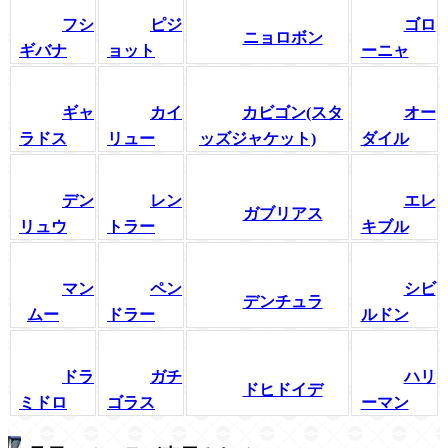
フシ
ピジ
ゴロ
ニョロボン
ギバナ
ョット
ーニャ
ギャ
カイ
カビゴン(スタ
オー
ラドス
リュー
ッズジャケット)
ダイル
デン
レン
エレ
ガブリアス
リュウ
トラー
キブル
マン
ペン
シビ
デンチュラ
ムー
ドラー
ルドン
ドラ
ガチ
ハリ
ドヒドイデ
ミドロ
ゴラス
ーマン