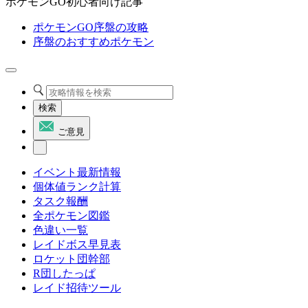
ポケモンGO初心者向け記事
ポケモンGO序盤の攻略
序盤のおすすめポケモン
検索
ご意見
イベント最新情報
個体値ランク計算
タスク報酬
全ポケモン図鑑
色違い一覧
レイドボス早見表
ロケット団幹部
R団したっぱ
レイド招待ツール