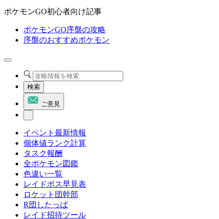
ポケモンGO初心者向け記事
ポケモンGO序盤の攻略
序盤のおすすめポケモン
検索
ご意見
イベント最新情報
個体値ランク計算
タスク報酬
全ポケモン図鑑
色違い一覧
レイドボス早見表
ロケット団幹部
R団したっぱ
レイド招待ツール