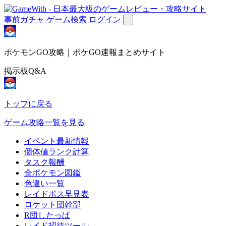
事前ガチャ
ゲーム検索
ログイン
ポケモンGO攻略｜ポケGO速報まとめサイト
掲示板Q&A
トップに戻る
ゲーム攻略一覧を見る
イベント最新情報
個体値ランク計算
タスク報酬
全ポケモン図鑑
色違い一覧
レイドボス早見表
ロケット団幹部
R団したっぱ
レイド招待ツール