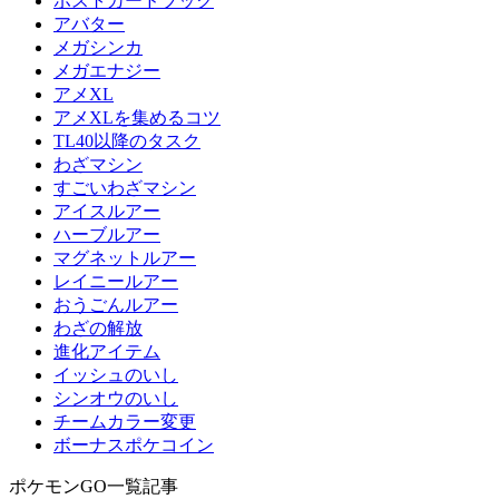
ポストカードブック
アバター
メガシンカ
メガエナジー
アメXL
アメXLを集めるコツ
TL40以降のタスク
わざマシン
すごいわざマシン
アイスルアー
ハーブルアー
マグネットルアー
レイニールアー
おうごんルアー
わざの解放
進化アイテム
イッシュのいし
シンオウのいし
チームカラー変更
ボーナスポケコイン
ポケモンGO一覧記事