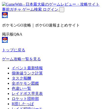
事前ガチャ
ゲーム検索
ログイン
ポケモンGO攻略｜ポケGO速報まとめサイト
掲示板Q&A
トップに戻る
ゲーム攻略一覧を見る
イベント最新情報
個体値ランク計算
タスク報酬
全ポケモン図鑑
色違い一覧
レイドボス早見表
ロケット団幹部
R団したっぱ
レイド招待ツール