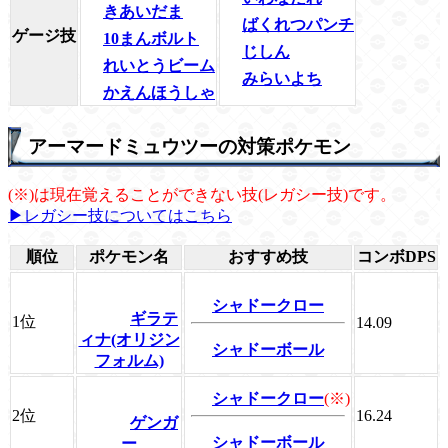
きあいだま
ばくれつパンチ
ゲージ技
10まんボルト
じしん
れいとうビーム
みらいよち
かえんほうしゃ
アーマードミュウツーの対策ポケモン
(※)は現在覚えることができない技(レガシー技)です。
▶レガシー技についてはこちら
順位
ポケモン名
おすすめ技
コンボDPS
シャドークロー
ギラテ
1位
14.09
ィナ(オリジン
シャドーボール
フォルム)
シャドークロー
(※)
2位
16.24
ゲンガ
シャドーボール
ー