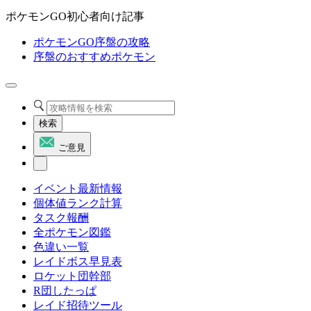
ポケモンGO初心者向け記事
ポケモンGO序盤の攻略
序盤のおすすめポケモン
検索
ご意見
イベント最新情報
個体値ランク計算
タスク報酬
全ポケモン図鑑
色違い一覧
レイドボス早見表
ロケット団幹部
R団したっぱ
レイド招待ツール