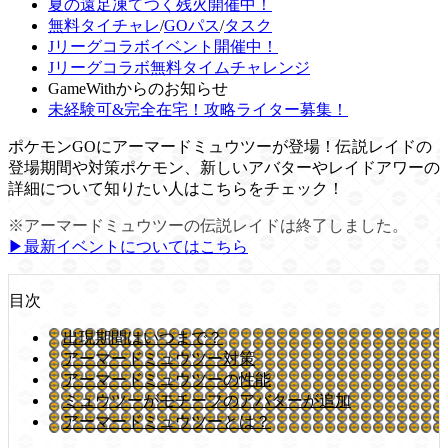
夏の遠足凍てつく残火開催中！
無料タイチャレ
/
GOパス
/
タスク
Jリーグコラボイベント開催中！
Jリーグコラボ無料タイムチャレンジ
GameWithからのお知らせ
未経験可&完全在宅！攻略ライター募集！
ポケモンGOにアーマードミュウツーが登場！伝説レイドの
登場期間や対策ポケモン、新しいアバターやレイドアワーの
詳細について知りたい人はこちらをチェック！
※アーマードミュウツーの伝説レイドは終了しました。
▶︎最新イベントについてはこちら
目次
出現期間はいつまで？
アーマードミュウツー対策
アーマードミュウツーの性能
ミュウツーがモチーフのアバターが追加
アーマードミュウツーとは？