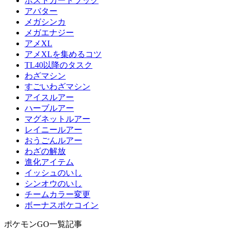
ポストカードブック
アバター
メガシンカ
メガエナジー
アメXL
アメXLを集めるコツ
TL40以降のタスク
わざマシン
すごいわざマシン
アイスルアー
ハーブルアー
マグネットルアー
レイニールアー
おうごんルアー
わざの解放
進化アイテム
イッシュのいし
シンオウのいし
チームカラー変更
ボーナスポケコイン
ポケモンGO一覧記事