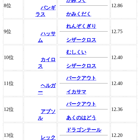
かみつく
8位
12.86
バンギ
かみくだく
ラス
れんぞくぎり
9位
12.75
ハッサ
シザークロス
ム
むしくい
10位
12.40
カイロ
シザークロス
ス
バークアウト
11位
12.40
ヘルガ
イカサマ
ー
バークアウト
12位
12.36
アブソ
あくのはどう
ル
ドラゴンテール
13位
12.20
レック