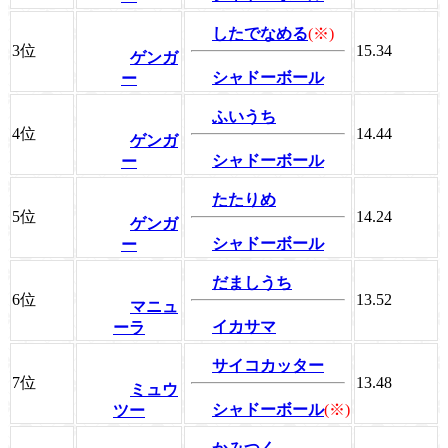
したでなめる
(※)
3位
15.34
ゲンガ
シャドーボール
ー
ふいうち
4位
14.44
ゲンガ
シャドーボール
ー
たたりめ
5位
14.24
ゲンガ
シャドーボール
ー
だましうち
6位
13.52
マニュ
イカサマ
ーラ
サイコカッター
7位
13.48
ミュウ
シャドーボール
(※)
ツー