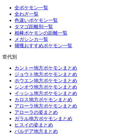
全ポケモン一覧
全わざ一覧
色違いポケモン一覧
タマゴ距離別一覧
相棒ポケモンの距離一覧
メガシンカ一覧
捕獲おすすめポケモン一覧
世代別
カントー地方ポケモンまとめ
ジョウト地方ポケモンまとめ
ホウエン地方ポケモンまとめ
シンオウ地方ポケモンまとめ
イッシュ地方ポケモンまとめ
カロス地方ポケモンまとめ
アローラ地方ポケモンまとめ
アローラの姿まとめ
ガラル地方ポケモンまとめ
ヒスイの姿まとめ
パルデア地方まとめ