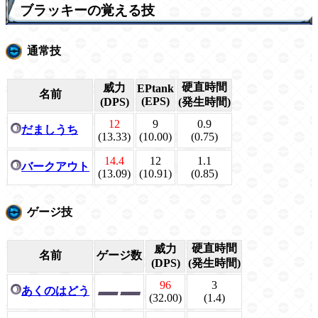
ブラッキーの覚える技
通常技
硬直時間
威力
EPtank
名前
(EPS)
(DPS)
(発生時間)
12
9
0.9
だましうち
(13.33)
(10.00)
(0.75)
14.4
12
1.1
バークアウト
(13.09)
(10.91)
(0.85)
ゲージ技
硬直時間
威力
名前
ゲージ数
(DPS)
(発生時間)
96
3
あくのはどう
(32.00)
(1.4)