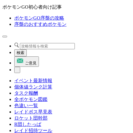
ポケモンGO初心者向け記事
ポケモンGO序盤の攻略
序盤のおすすめポケモン
検索
ご意見
イベント最新情報
個体値ランク計算
タスク報酬
全ポケモン図鑑
色違い一覧
レイドボス早見表
ロケット団幹部
R団したっぱ
レイド招待ツール