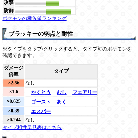
攻撃
126
防御
240
ポケモンの種族値ランキング
ブラッキーの弱点と耐性
※タイプをタップ/クリックすると、タイプ毎のポケモンを
確認できます。
ダメージ
タイプ
倍率
×2.56
なし
×1.6
かくとう
むし
フェアリー
×0.625
ゴースト
あく
×0.39
エスパー
×0.244
なし
タイプ相性早見表はこちら