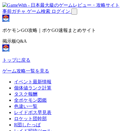
事前ガチャ
ゲーム検索
ログイン
ポケモンGO攻略｜ポケGO速報まとめサイト
掲示板Q&A
トップに戻る
ゲーム攻略一覧を見る
イベント最新情報
個体値ランク計算
タスク報酬
全ポケモン図鑑
色違い一覧
レイドボス早見表
ロケット団幹部
R団したっぱ
レイド招待ツール