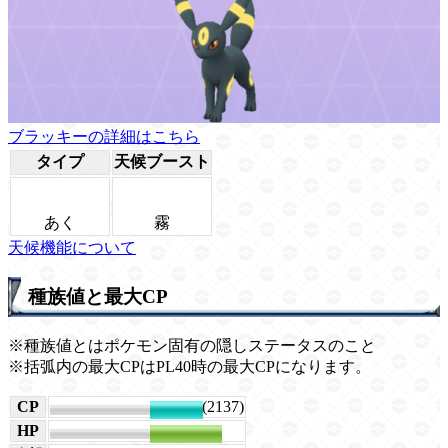
ブラッキーの詳細はこちら
タイプ
天候ブースト
あく
霧
天候機能について
種族値と最大CP
※種族値とはポケモン固有の隠しステータスのこと
※括弧内の最大CPはPL40時の最大CPになります。
CP
2416 (2137)
HP
216