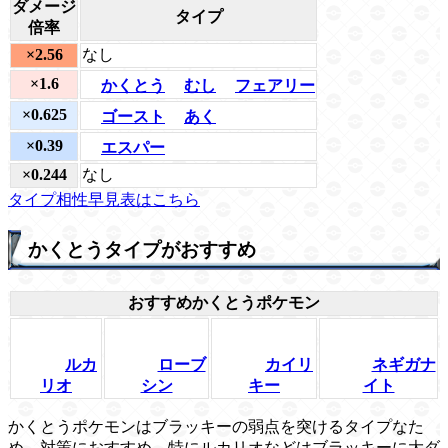
ダメージ
タイプ
倍率
×2.56
なし
×1.6
かくとう
むし
フェアリー
×0.625
ゴースト
あく
×0.39
エスパー
×0.244
なし
タイプ相性早見表はこちら
かくとうタイプがおすすめ
おすすめかくとうポケモン
ルカ
ローブ
カイリ
ネギガナ
リオ
シン
キー
イト
かくとうポケモンはブラッキーの弱点を突けるタイプなた
め、対策におすすめ。特にルカリオなどはブラッキーに大ダ