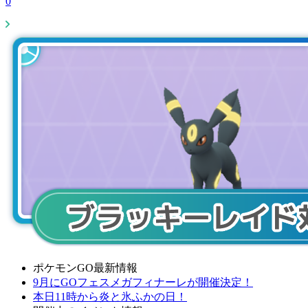
0
ポケモンGO最新情報
9月にGOフェスメガフィナーレが開催決定！
本日11時から炎と氷ふかの日！