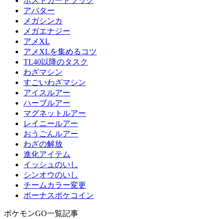
ポストカードブック
アバター
メガシンカ
メガエナジー
アメXL
アメXLを集めるコツ
TL40以降のタスク
わざマシン
すごいわざマシン
アイスルアー
ハーブルアー
マグネットルアー
レイニールアー
おうごんルアー
わざの解放
進化アイテム
イッシュのいし
シンオウのいし
チームカラー変更
ボーナスポケコイン
ポケモンGO一覧記事