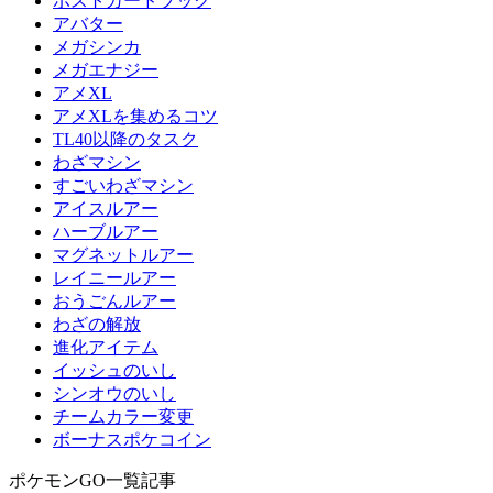
ポストカードブック
アバター
メガシンカ
メガエナジー
アメXL
アメXLを集めるコツ
TL40以降のタスク
わざマシン
すごいわざマシン
アイスルアー
ハーブルアー
マグネットルアー
レイニールアー
おうごんルアー
わざの解放
進化アイテム
イッシュのいし
シンオウのいし
チームカラー変更
ボーナスポケコイン
ポケモンGO一覧記事