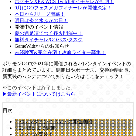
ポケモンXP＆WCS Twitchタイチャレが判明！
9月にGOフェスメガフィナーレが開催決定！
本日からJリーグ開幕！
明日は炎と氷ふかの日！
開催中のイベント情報
夏の遠足凍てつく残火開催中！
無料タイチャレ
/
GOパス
/
タスク
GameWithからのお知らせ
未経験可&完全在宅！攻略ライター募集！
ポケモンGOで2021年に開催されるバレンタインイベントの
詳細をまとめています。開催日やボーナス、交換距離延長、
新実装のムンナについて知りたい方はここをチェック！
※このイベントは終了しました。
▶︎最新イベントについてはこちら
目次
バレンタインイベントの開催期間
2月18日まで開催
ムンナが実装！