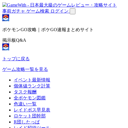
事前ガチャ
ゲーム検索
ログイン
ポケモンGO攻略｜ポケGO速報まとめサイト
掲示板Q&A
トップに戻る
ゲーム攻略一覧を見る
イベント最新情報
個体値ランク計算
タスク報酬
全ポケモン図鑑
色違い一覧
レイドボス早見表
ロケット団幹部
R団したっぱ
レイド招待ツール