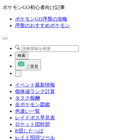
ポケモンGO初心者向け記事
ポケモンGO序盤の攻略
序盤のおすすめポケモン
検索
ご意見
イベント最新情報
個体値ランク計算
タスク報酬
全ポケモン図鑑
色違い一覧
レイドボス早見表
ロケット団幹部
R団したっぱ
レイド招待ツール