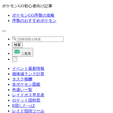
ポケモンGO初心者向け記事
ポケモンGO序盤の攻略
序盤のおすすめポケモン
検索
ご意見
イベント最新情報
個体値ランク計算
タスク報酬
全ポケモン図鑑
色違い一覧
レイドボス早見表
ロケット団幹部
R団したっぱ
レイド招待ツール