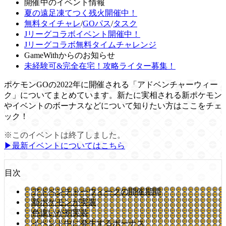
開催中のイベント情報
夏の遠足凍てつく残火開催中！
無料タイチャレ
/
GOパス
/
タスク
Jリーグコラボイベント開催中！
Jリーグコラボ無料タイムチャレンジ
GameWithからのお知らせ
未経験可&完全在宅！攻略ライター募集！
ポケモンGOの2022年に開催される「アドベンチャーウィー
ク」についてまとめています。新たに実相される新ポケモン
やイベントのボーナスなどについて知りたい方はここをチェ
ック！
※このイベントは終了しました。
▶︎最新イベントについてはこちら
目次
アドベンチャーウィークの開催期間
新ポケモンが実装
色違いが初実装
イベント中に発生するボーナス