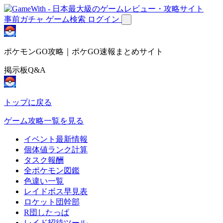
事前ガチャ
ゲーム検索
ログイン
ポケモンGO攻略｜ポケGO速報まとめサイト
掲示板Q&A
トップに戻る
ゲーム攻略一覧を見る
イベント最新情報
個体値ランク計算
タスク報酬
全ポケモン図鑑
色違い一覧
レイドボス早見表
ロケット団幹部
R団したっぱ
レイド招待ツール