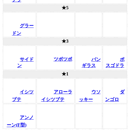
★5
グラー
ドン
★3
ツボツボ
サイド
バン
ボ
ン
ギラス
スゴドラ
★1
イシツ
アローラ
ウソ
ダ
ブテ
イシツブテ
ッキー
ンゴロ
アンノ
ーン(F型)