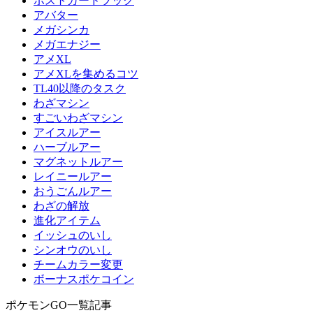
ポストカードブック
アバター
メガシンカ
メガエナジー
アメXL
アメXLを集めるコツ
TL40以降のタスク
わざマシン
すごいわざマシン
アイスルアー
ハーブルアー
マグネットルアー
レイニールアー
おうごんルアー
わざの解放
進化アイテム
イッシュのいし
シンオウのいし
チームカラー変更
ボーナスポケコイン
ポケモンGO一覧記事