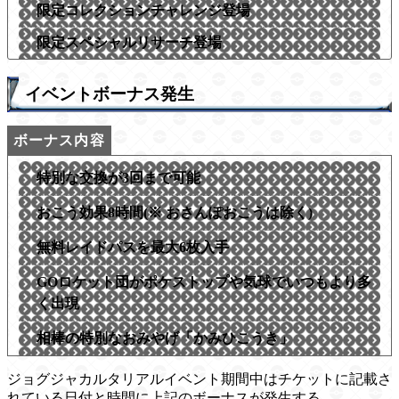
限定コレクションチャレンジ登場
限定スペシャルリサーチ登場
イベントボーナス発生
特別な交換が3回まで可能
おこう効果8時間(※ おさんぽおこうは除く)
無料レイドパスを最大6枚入手
GOロケット団がポケストップや気球でいつもより多
く出現
相棒の特別なおみやげ「かみひこうき」
ジョグジャカルタリアルイベント期間中はチケットに記載さ
れている日付と時間に上記のボーナスが発生する。