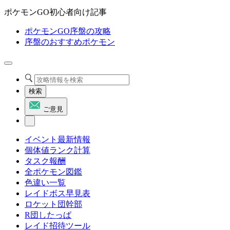
ポケモンGO初心者向け記事
ポケモンGO序盤の攻略
序盤のおすすめポケモン
検索
ご意見
イベント最新情報
個体値ランク計算
タスク報酬
全ポケモン図鑑
色違い一覧
レイドボス早見表
ロケット団幹部
R団したっぱ
レイド招待ツール