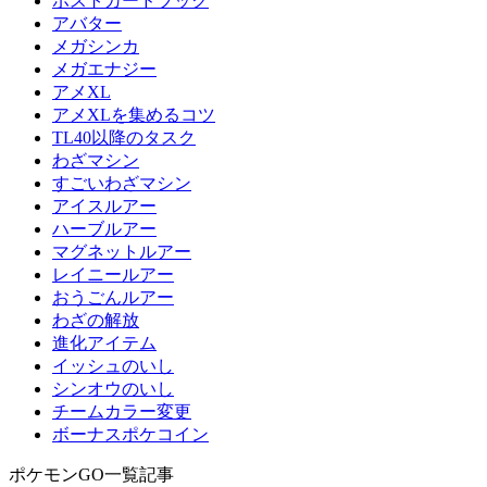
ポストカードブック
アバター
メガシンカ
メガエナジー
アメXL
アメXLを集めるコツ
TL40以降のタスク
わざマシン
すごいわざマシン
アイスルアー
ハーブルアー
マグネットルアー
レイニールアー
おうごんルアー
わざの解放
進化アイテム
イッシュのいし
シンオウのいし
チームカラー変更
ボーナスポケコイン
ポケモンGO一覧記事