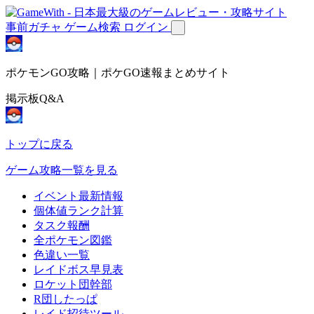
事前ガチャ
ゲーム検索
ログイン
ポケモンGO攻略｜ポケGO速報まとめサイト
掲示板Q&A
トップに戻る
ゲーム攻略一覧を見る
イベント最新情報
個体値ランク計算
タスク報酬
全ポケモン図鑑
色違い一覧
レイドボス早見表
ロケット団幹部
R団したっぱ
レイド招待ツール