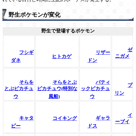
野生ポケモンが変化
野生で登場するポケモン
ゼ
フシギ
リザー
ニガメ
ヒトカゲ
ダネ
ドン
そらを
そらをとぶ
バティ
プ
とぶピカチュ
ピカチュウ(特別な
ックピカチュ
リン
ウ
風船)
ウ
イ
キャタ
ギャラ
コイキング
ーブイ
ピー
ドス