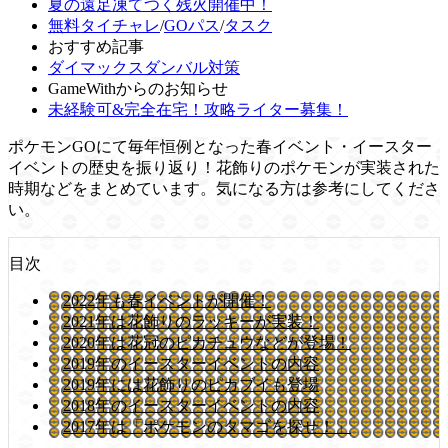
夏の遠足凍てつく残火開催中！
無料タイチャレ
/
GOパス
/
タスク
おすすめ記事
ダイマックスダンバル対策
GameWithからのお知らせ
未経験可&完全在宅！攻略ライター募集！
ポケモンGOにて毎年恒例となった春イベント・イースター
イベントの歴史を振り返り！花飾りのポケモンが実装された
時期などをまとめています。気になる方は参考にしてくださ
い。
目次
2022年も春イベントが開催！
2021年は花飾りのラッキーが実装！
2020年は花冠のピカチュウなどが登場！
2019年のイースターイベントの内容
2019年には花飾りのピカブイも登場
2018年のイースターイベントの内容
2017年は「ポケモンのタマゴを探せ！」