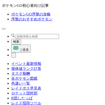
ポケモンGO初心者向け記事
ポケモンGO序盤の攻略
序盤のおすすめポケモン
検索
ご意見
イベント最新情報
個体値ランク計算
タスク報酬
全ポケモン図鑑
色違い一覧
レイドボス早見表
ロケット団幹部
R団したっぱ
レイド招待ツール