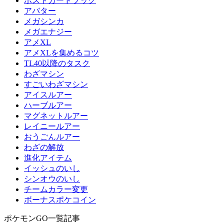
ポストカードブック
アバター
メガシンカ
メガエナジー
アメXL
アメXLを集めるコツ
TL40以降のタスク
わざマシン
すごいわざマシン
アイスルアー
ハーブルアー
マグネットルアー
レイニールアー
おうごんルアー
わざの解放
進化アイテム
イッシュのいし
シンオウのいし
チームカラー変更
ボーナスポケコイン
ポケモンGO一覧記事