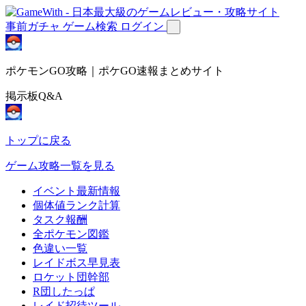
事前ガチャ
ゲーム検索
ログイン
ポケモンGO攻略｜ポケGO速報まとめサイト
掲示板Q&A
トップに戻る
ゲーム攻略一覧を見る
イベント最新情報
個体値ランク計算
タスク報酬
全ポケモン図鑑
色違い一覧
レイドボス早見表
ロケット団幹部
R団したっぱ
レイド招待ツール