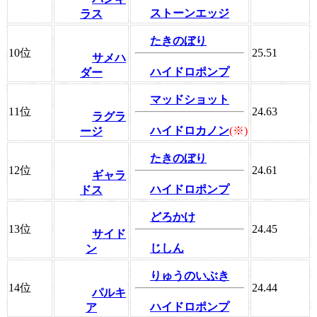
ストーンエッジ
ラス
たきのぼり
10位
25.51
サメハ
ハイドロポンプ
ダー
マッドショット
11位
24.63
ラグラ
ハイドロカノン
(※)
ージ
たきのぼり
12位
24.61
ギャラ
ハイドロポンプ
ドス
どろかけ
13位
24.45
サイド
じしん
ン
りゅうのいぶき
14位
24.44
パルキ
ハイドロポンプ
ア