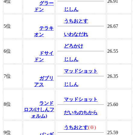
4位
26.91
グラー
じしん
ドン
うちおとす
5位
26.67
テラキ
いわなだれ
オン
どろかけ
6位
26.55
ドサイ
じしん
ドン
マッドショット
7位
26.35
ガブリ
じしん
アス
マッドショット
ランド
8位
25.60
ロス(けしんフ
だいちのちから
ォルム)
うちおとす
(※)
9位
25.59
バンギ