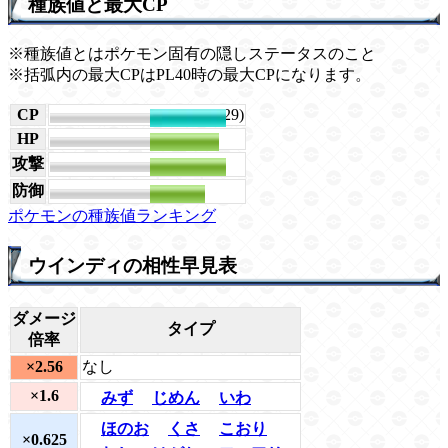
種族値と最大CP
※種族値とはポケモン固有の隠しステータスのこと
※括弧内の最大CPはPL40時の最大CPになります。
CP
3425 (3029)
HP
207
攻撃
227
防御
166
ポケモンの種族値ランキング
ウインディの相性早見表
ダメージ
タイプ
倍率
×2.56
なし
×1.6
みず
じめん
いわ
ほのお
くさ
こおり
×0.625