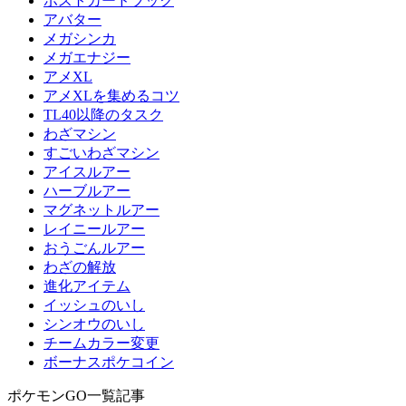
ポストカードブック
アバター
メガシンカ
メガエナジー
アメXL
アメXLを集めるコツ
TL40以降のタスク
わざマシン
すごいわざマシン
アイスルアー
ハーブルアー
マグネットルアー
レイニールアー
おうごんルアー
わざの解放
進化アイテム
イッシュのいし
シンオウのいし
チームカラー変更
ボーナスポケコイン
ポケモンGO一覧記事