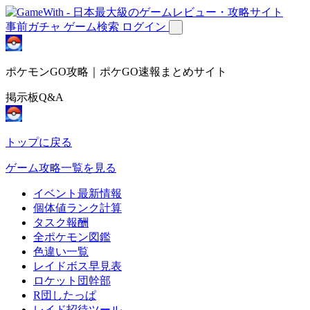
事前ガチャ
ゲーム検索
ログイン
ポケモンGO攻略｜ポケGO速報まとめサイト
掲示板Q&A
トップに戻る
ゲーム攻略一覧を見る
イベント最新情報
個体値ランク計算
タスク報酬
全ポケモン図鑑
色違い一覧
レイドボス早見表
ロケット団幹部
R団したっぱ
レイド招待ツール