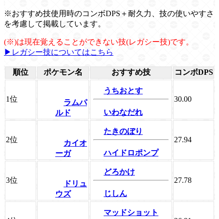
※おすすめ技使用時のコンボDPS＋耐久力、技の使いやすさ
を考慮して掲載しています。
(※)は現在覚えることができない技(レガシー技)です。
▶レガシー技についてはこちら
順位
ポケモン名
おすすめ技
コンボDPS
うちおとす
1位
30.00
ラムパ
いわなだれ
ルド
たきのぼり
2位
27.94
カイオ
ハイドロポンプ
ーガ
どろかけ
3位
27.78
ドリュ
じしん
ウズ
マッドショット