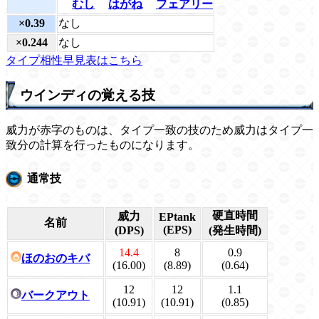
むし
はがね
フェアリー
×0.39
なし
×0.244
なし
タイプ相性早見表はこちら
ウインディの覚える技
威力が赤字のものは、タイプ一致の技のため威力はタイプ一
致分の計算を行ったものになります。
通常技
硬直時間
威力
EPtank
名前
(EPS)
(DPS)
(発生時間)
14.4
8
0.9
ほのおのキバ
(16.00)
(8.89)
(0.64)
12
12
1.1
バークアウト
(10.91)
(10.91)
(0.85)