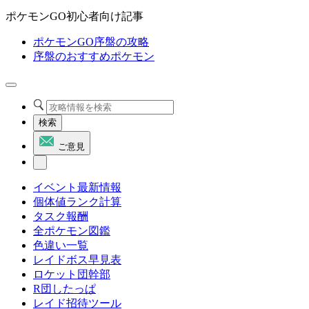
ポケモンGO初心者向け記事
ポケモンGO序盤の攻略
序盤のおすすめポケモン
検索
ご意見
イベント最新情報
個体値ランク計算
タスク報酬
全ポケモン図鑑
色違い一覧
レイドボス早見表
ロケット団幹部
R団したっぱ
レイド招待ツール