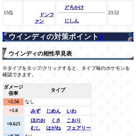
どろかけ
15位
23.52
ドンフ
じしん
ァン
ウインディの対策ポイント
0
ウインディの相性早見表
※タイプをタップ/クリックすると、タイプ毎のポケモンを
確認できます。
ダメージ
タイプ
倍率
×2.56
なし
×1.6
みず
じめん
いわ
ほのお
くさ
こおり
×0.625
むし
はがね
フェアリー