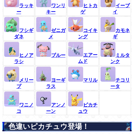
ラッキ
ワンリ
ヒトカ
イーブ
ー
キー
ゲ
イ
フシギ
ゼニガ
コイキ
カモネ
ダネ
メ
ング
ギ
エアー
ヒノア
ブルー
ミルタ
ムド
ラシ
ンク
メリー
ヨーギ
マリル
チコリ
プ
ラス
ータ
ワニノ
アンノ
ピカチ
コ
ーン
ュウ
色違いピカチュウ登場！