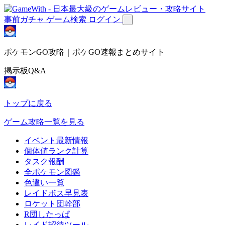
事前ガチャ
ゲーム検索
ログイン
ポケモンGO攻略｜ポケGO速報まとめサイト
掲示板Q&A
トップに戻る
ゲーム攻略一覧を見る
イベント最新情報
個体値ランク計算
タスク報酬
全ポケモン図鑑
色違い一覧
レイドボス早見表
ロケット団幹部
R団したっぱ
レイド招待ツール