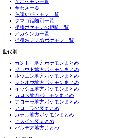
全ポケモン一覧
全わざ一覧
色違いポケモン一覧
タマゴ距離別一覧
相棒ポケモンの距離一覧
メガシンカ一覧
捕獲おすすめポケモン一覧
世代別
カントー地方ポケモンまとめ
ジョウト地方ポケモンまとめ
ホウエン地方ポケモンまとめ
シンオウ地方ポケモンまとめ
イッシュ地方ポケモンまとめ
カロス地方ポケモンまとめ
アローラ地方ポケモンまとめ
アローラの姿まとめ
ガラル地方ポケモンまとめ
ヒスイの姿まとめ
パルデア地方まとめ