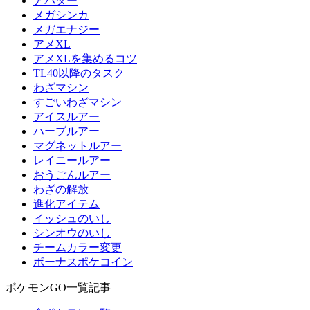
アバター
メガシンカ
メガエナジー
アメXL
アメXLを集めるコツ
TL40以降のタスク
わざマシン
すごいわざマシン
アイスルアー
ハーブルアー
マグネットルアー
レイニールアー
おうごんルアー
わざの解放
進化アイテム
イッシュのいし
シンオウのいし
チームカラー変更
ボーナスポケコイン
ポケモンGO一覧記事