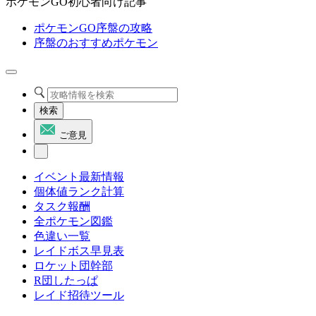
ポケモンGO初心者向け記事
ポケモンGO序盤の攻略
序盤のおすすめポケモン
検索
ご意見
イベント最新情報
個体値ランク計算
タスク報酬
全ポケモン図鑑
色違い一覧
レイドボス早見表
ロケット団幹部
R団したっぱ
レイド招待ツール