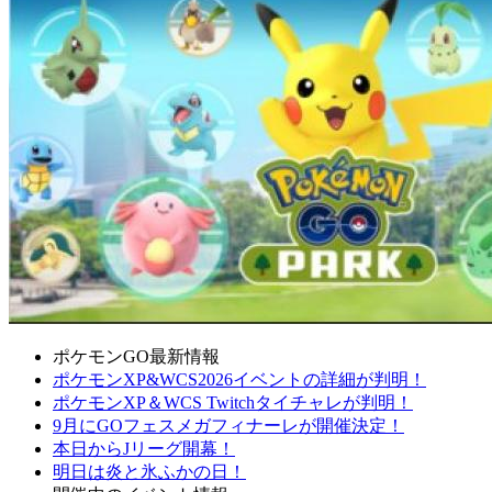
ポケモンGO最新情報
ポケモンXP&WCS2026イベントの詳細が判明！
ポケモンXP＆WCS Twitchタイチャレが判明！
9月にGOフェスメガフィナーレが開催決定！
本日からJリーグ開幕！
明日は炎と氷ふかの日！