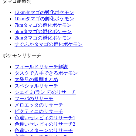
タマゴ距離別
12kmタマゴの孵化ポケモン
10kmタマゴの孵化ポケモン
7kmタマゴの孵化ポケモン
5kmタマゴの孵化ポケモン
2kmタマゴの孵化ポケモン
すぐふかタマゴの孵化ポケモン
ポケモンリサーチ
フィールドリサーチ解説
タスクで入手できるポケモン
大発見の報酬まとめ
スペシャルリサーチ
シェイミ(ランド)のリサーチ
フーパのリサーチ
メロエッタのリサーチ
ビクティニのリサーチ
色違いセレビィのリサーチ1
色違いセレビィのリサーチ2
色違いメタモンのリサーチ