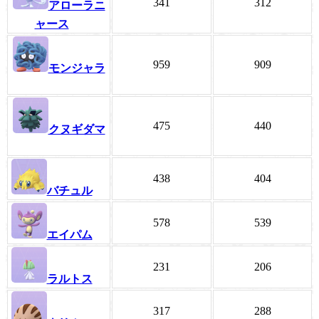
341
312
アローラニ
ャース
959
909
モンジャラ
475
440
クヌギダマ
438
404
バチュル
578
539
エイパム
231
206
ラルトス
317
288