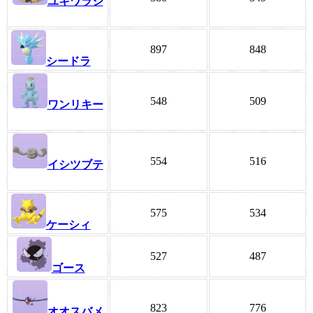
ユキワラシ
897
848
シードラ
548
509
ワンリキー
554
516
イシツブテ
575
534
ケーシィ
527
487
ゴース
823
776
オオスバメ