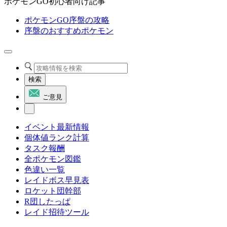
ポケモンGO初心者向け記事
ポケモンGO序盤の攻略
序盤のおすすめポケモン
検索
ご意見
イベント最新情報
個体値ランク計算
タスク報酬
全ポケモン図鑑
色違い一覧
レイドボス早見表
ロケット団幹部
R団したっぱ
レイド招待ツール