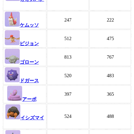
247
222
ケムッソ
512
475
ピジョン
813
767
ゴローン
520
483
ドガース
397
365
アーボ
524
488
イシズマイ