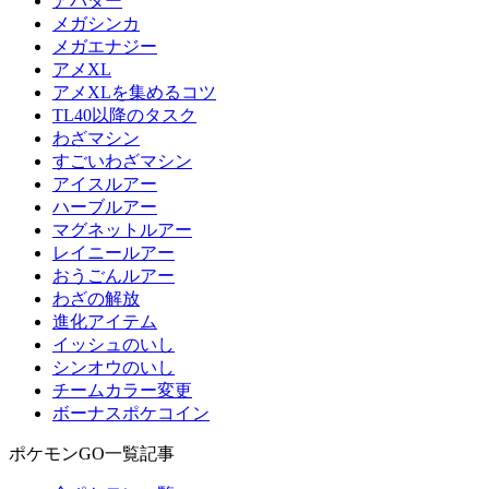
アバター
メガシンカ
メガエナジー
アメXL
アメXLを集めるコツ
TL40以降のタスク
わざマシン
すごいわざマシン
アイスルアー
ハーブルアー
マグネットルアー
レイニールアー
おうごんルアー
わざの解放
進化アイテム
イッシュのいし
シンオウのいし
チームカラー変更
ボーナスポケコイン
ポケモンGO一覧記事