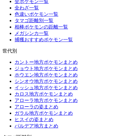
全ポケモン一覧
全わざ一覧
色違いポケモン一覧
タマゴ距離別一覧
相棒ポケモンの距離一覧
メガシンカ一覧
捕獲おすすめポケモン一覧
世代別
カントー地方ポケモンまとめ
ジョウト地方ポケモンまとめ
ホウエン地方ポケモンまとめ
シンオウ地方ポケモンまとめ
イッシュ地方ポケモンまとめ
カロス地方ポケモンまとめ
アローラ地方ポケモンまとめ
アローラの姿まとめ
ガラル地方ポケモンまとめ
ヒスイの姿まとめ
パルデア地方まとめ