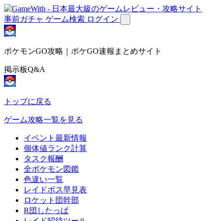
事前ガチャ
ゲーム検索
ログイン
ポケモンGO攻略｜ポケGO速報まとめサイト
掲示板Q&A
トップに戻る
ゲーム攻略一覧を見る
イベント最新情報
個体値ランク計算
タスク報酬
全ポケモン図鑑
色違い一覧
レイドボス早見表
ロケット団幹部
R団したっぱ
レイド招待ツール