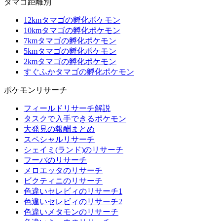
タマゴ距離別
12kmタマゴの孵化ポケモン
10kmタマゴの孵化ポケモン
7kmタマゴの孵化ポケモン
5kmタマゴの孵化ポケモン
2kmタマゴの孵化ポケモン
すぐふかタマゴの孵化ポケモン
ポケモンリサーチ
フィールドリサーチ解説
タスクで入手できるポケモン
大発見の報酬まとめ
スペシャルリサーチ
シェイミ(ランド)のリサーチ
フーパのリサーチ
メロエッタのリサーチ
ビクティニのリサーチ
色違いセレビィのリサーチ1
色違いセレビィのリサーチ2
色違いメタモンのリサーチ