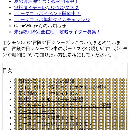
夏の遠足凍てつく残火開催中！
無料タイチャレ
/
GOパス
/
タスク
Jリーグコラボイベント開催中！
Jリーグコラボ無料タイムチャレンジ
GameWithからのお知らせ
未経験可&完全在宅！攻略ライター募集！
ポケモンGOの冒険の日々シーズンについてまとめていま
す。冒険の日々シーズン中のボーナスや出現しやすいポケモ
ンや期間について知りたい方は参考にしてください。
目次
冒険の日々シーズンの期間
パルデア地方で発見されたポケモンが登場
新登場のシャドウレイドボス
無料スペシャルリサーチが登場
新たなチャレンジ「タイムトライアル」登場
シーズンボーナス
シーズン中の大発見ポケモン
シーズン中に出現しやすいポケモン
タマゴから生まれるポケモンが変化