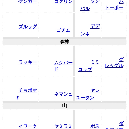
ダン
ゲンガー
ゴクリン
ハ
トーボー
バル
デデ
ズルッグ
ゴチム
ンネ
森林
グ
ミミ
ラッキー
ムクバー
レッグル
ド
ロップ
チョボマ
ヤレ
ネマシュ
キ
ユータン
山
ダ
ボス
イワーク
ヤミラミ