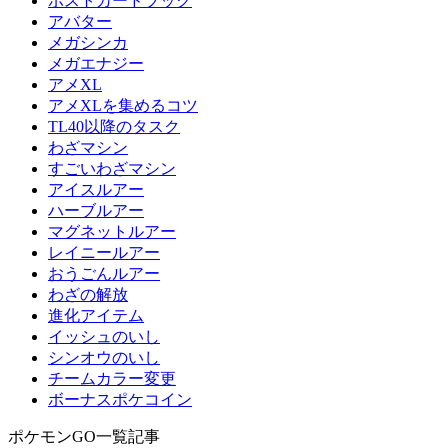
ポストカードブック
アバター
メガシンカ
メガエナジー
アメXL
アメXLを集めるコツ
TL40以降のタスク
わざマシン
すごいわざマシン
アイスルアー
ハーブルアー
マグネットルアー
レイニールアー
おうごんルアー
わざの解放
進化アイテム
イッシュのいし
シンオウのいし
チームカラー変更
ボーナスポケコイン
ポケモンGO一覧記事