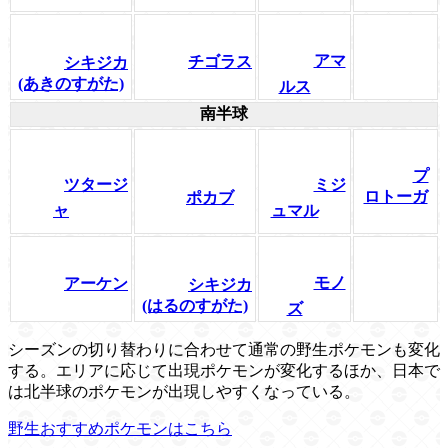
アマ
チゴラス
シキジカ
(あきのすがた)
ルス
南半球
プ
ツタージ
ミジ
ロトーガ
ポカブ
ャ
ュマル
モノ
アーケン
シキジカ
(はるのすがた)
ズ
シーズンの切り替わりに合わせて通常の野生ポケモンも変化
する。エリアに応じて出現ポケモンが変化するほか、日本で
は北半球のポケモンが出現しやすくなっている。
野生おすすめポケモンはこちら