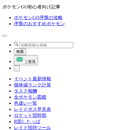
ポケモンGO初心者向け記事
ポケモンGO序盤の攻略
序盤のおすすめポケモン
検索
ご意見
イベント最新情報
個体値ランク計算
タスク報酬
全ポケモン図鑑
色違い一覧
レイドボス早見表
ロケット団幹部
R団したっぱ
レイド招待ツール