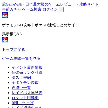
事前ガチャ
ゲーム検索
ログイン
ポケモンGO攻略｜ポケGO速報まとめサイト
掲示板Q&A
トップに戻る
ゲーム攻略一覧を見る
イベント最新情報
個体値ランク計算
タスク報酬
全ポケモン図鑑
色違い一覧
レイドボス早見表
ロケット団幹部
R団したっぱ
レイド招待ツール