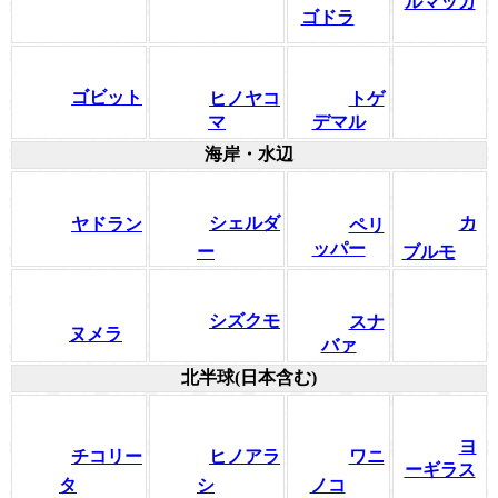
ルマッカ
ゴドラ
ゴビット
ヒノヤコ
トゲ
マ
デマル
海岸・水辺
シェルダ
カ
ヤドラン
ペリ
ッパー
ー
ブルモ
シズクモ
スナ
ヌメラ
バァ
北半球(日本含む)
ヨ
チコリー
ヒノアラ
ワニ
ーギラス
タ
シ
ノコ