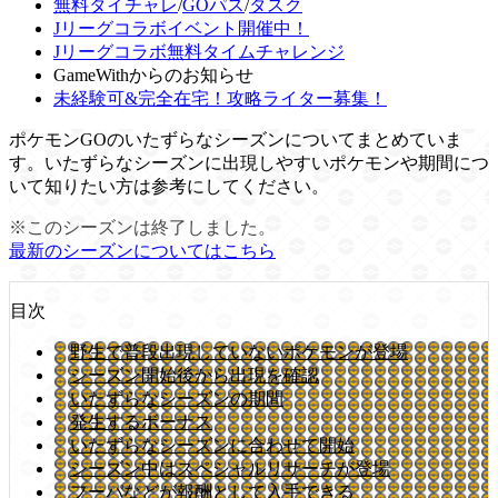
無料タイチャレ
/
GOパス
/
タスク
Jリーグコラボイベント開催中！
Jリーグコラボ無料タイムチャレンジ
GameWithからのお知らせ
未経験可&完全在宅！攻略ライター募集！
ポケモンGOのいたずらなシーズンについてまとめていま
す。いたずらなシーズンに出現しやすいポケモンや期間につ
いて知りたい方は参考にしてください。
※このシーズンは終了しました。
最新のシーズンについてはこちら
目次
野生で普段出現していないポケモンが登場
シーズン開始後から出現を確認
いたずらなシーズンの期間
発生するボーナス
いたずらなシーズンに合わせて開始
シーズン中はスペシャルリサーチが登場
フーパなどが報酬として入手できる