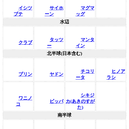
イシツ
サイホ
マグマ
ブテ
ーン
ッグ
水辺
タッツ
マンタ
クラブ
ー
イン
北半球(日本含む)
チコリ
ヒノア
プリン
ヤドン
ータ
ラシ
シキジ
ワニノ
ビッパ
カ(あきのすが
コ
た)
南半球