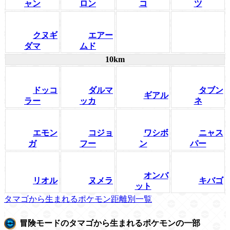
ャン
ロン
コ
ツ
クヌギ
エアー
ダマ
ムド
10km
ドッコ
ダルマ
タブン
ギアル
ラー
ッカ
ネ
エモン
コジョ
ワシボ
ニャス
ガ
フー
ン
パー
オンバ
リオル
ヌメラ
キバゴ
ット
タマゴから生まれるポケモン距離別一覧
冒険モードのタマゴから生まれるポケモンの一部