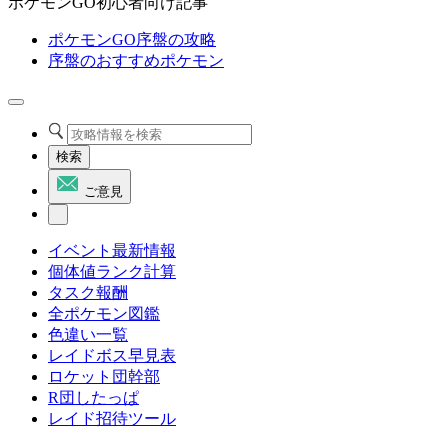
ポケモンGO初心者向け記事
ポケモンGO序盤の攻略
序盤のおすすめポケモン
検索
ご意見
イベント最新情報
個体値ランク計算
タスク報酬
全ポケモン図鑑
色違い一覧
レイドボス早見表
ロケット団幹部
R団したっぱ
レイド招待ツール