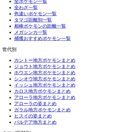
全ポケモン一覧
全わざ一覧
色違いポケモン一覧
タマゴ距離別一覧
相棒ポケモンの距離一覧
メガシンカ一覧
捕獲おすすめポケモン一覧
世代別
カントー地方ポケモンまとめ
ジョウト地方ポケモンまとめ
ホウエン地方ポケモンまとめ
シンオウ地方ポケモンまとめ
イッシュ地方ポケモンまとめ
カロス地方ポケモンまとめ
アローラ地方ポケモンまとめ
アローラの姿まとめ
ガラル地方ポケモンまとめ
ヒスイの姿まとめ
パルデア地方まとめ