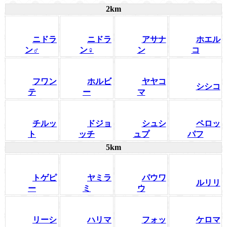
2km
ニドラ
ニドラ
アサナ
ホエル
ン♂
ン♀
ン
コ
フワン
ホルビ
ヤヤコ
シシコ
テ
ー
マ
チルッ
ドジョ
シュシ
ペロッ
ト
ッチ
ュプ
パフ
5km
トゲピ
ヤミラ
パウワ
ルリリ
ー
ミ
ウ
リーシ
ハリマ
フォッ
ケロマ