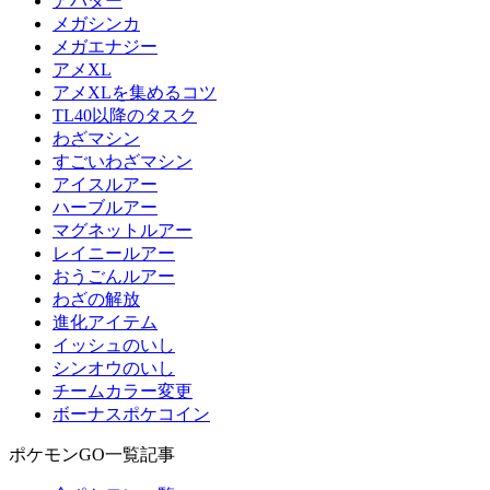
アバター
メガシンカ
メガエナジー
アメXL
アメXLを集めるコツ
TL40以降のタスク
わざマシン
すごいわざマシン
アイスルアー
ハーブルアー
マグネットルアー
レイニールアー
おうごんルアー
わざの解放
進化アイテム
イッシュのいし
シンオウのいし
チームカラー変更
ボーナスポケコイン
ポケモンGO一覧記事