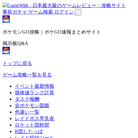
事前ガチャ
ゲーム検索
ログイン
ポケモンGO攻略｜ポケGO速報まとめサイト
掲示板Q&A
トップに戻る
ゲーム攻略一覧を見る
イベント最新情報
個体値ランク計算
タスク報酬
全ポケモン図鑑
色違い一覧
レイドボス早見表
ロケット団幹部
R団したっぱ
レイド招待ツール