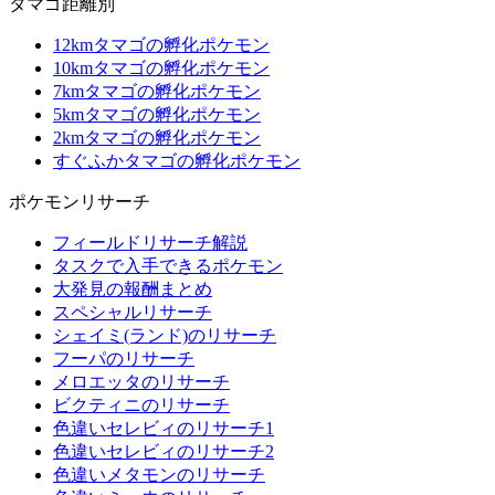
タマゴ距離別
12kmタマゴの孵化ポケモン
10kmタマゴの孵化ポケモン
7kmタマゴの孵化ポケモン
5kmタマゴの孵化ポケモン
2kmタマゴの孵化ポケモン
すぐふかタマゴの孵化ポケモン
ポケモンリサーチ
フィールドリサーチ解説
タスクで入手できるポケモン
大発見の報酬まとめ
スペシャルリサーチ
シェイミ(ランド)のリサーチ
フーパのリサーチ
メロエッタのリサーチ
ビクティニのリサーチ
色違いセレビィのリサーチ1
色違いセレビィのリサーチ2
色違いメタモンのリサーチ