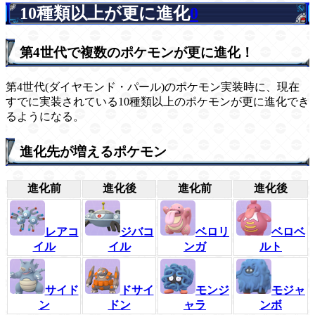
10種類以上が更に進化
0
第4世代で複数のポケモンが更に進化！
第4世代(ダイヤモンド・パール)のポケモン実装時に、現在
すでに実装されている10種類以上のポケモンが更に進化でき
るようになる。
進化先が増えるポケモン
進化前
進化後
進化前
進化後
レアコ
ジバコ
ベロリ
ベロベ
イル
イル
ンガ
ルト
サイド
ドサイ
モンジ
モジャ
ン
ドン
ャラ
ンボ