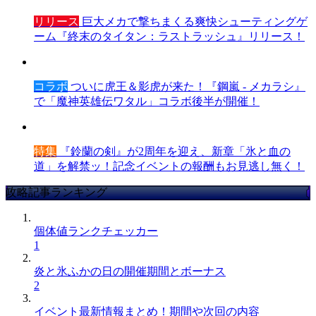
リリース
巨大メカで撃ちまくる爽快シューティングゲ
ーム『終末のタイタン：ラストラッシュ』リリース！
コラボ
ついに虎王＆影虎が来た！『鋼嵐 - メカラシ』
で「魔神英雄伝ワタル」コラボ後半が開催！
特集
『鈴蘭の剣』が2周年を迎え、新章「氷と血の
道」を解禁ッ！記念イベントの報酬もお見逃し無く！
攻略記事ランキング
個体値ランクチェッカー
1
炎と氷ふかの日の開催期間とボーナス
2
イベント最新情報まとめ！期間や次回の内容