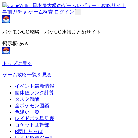
事前ガチャ
ゲーム検索
ログイン
ポケモンGO攻略｜ポケGO速報まとめサイト
掲示板Q&A
トップに戻る
ゲーム攻略一覧を見る
イベント最新情報
個体値ランク計算
タスク報酬
全ポケモン図鑑
色違い一覧
レイドボス早見表
ロケット団幹部
R団したっぱ
レイド招待ツール