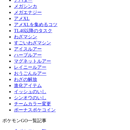
アバター
メガシンカ
メガエナジー
アメXL
アメXLを集めるコツ
TL40以降のタスク
わざマシン
すごいわざマシン
アイスルアー
ハーブルアー
マグネットルアー
レイニールアー
おうごんルアー
わざの解放
進化アイテム
イッシュのいし
シンオウのいし
チームカラー変更
ボーナスポケコイン
ポケモンGO一覧記事