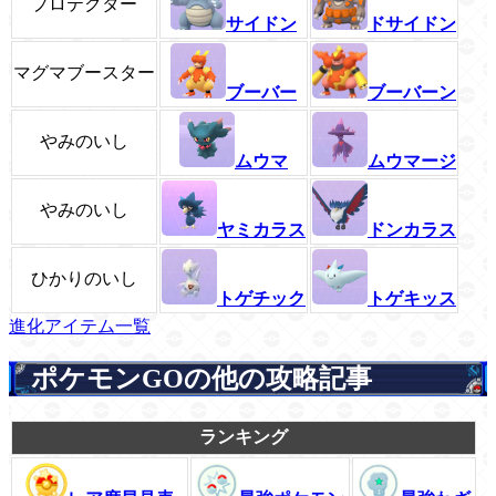
プロテクター
サイドン
ドサイドン
マグマブースター
ブーバー
ブーバーン
やみのいし
ムウマ
ムウマージ
やみのいし
ヤミカラス
ドンカラス
ひかりのいし
トゲチック
トゲキッス
進化アイテム一覧
ポケモンGOの他の攻略記事
ランキング