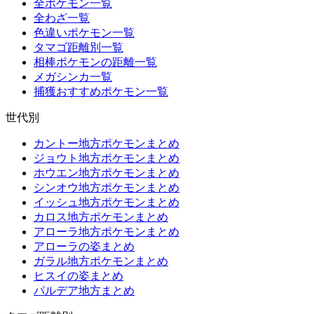
全ポケモン一覧
全わざ一覧
色違いポケモン一覧
タマゴ距離別一覧
相棒ポケモンの距離一覧
メガシンカ一覧
捕獲おすすめポケモン一覧
世代別
カントー地方ポケモンまとめ
ジョウト地方ポケモンまとめ
ホウエン地方ポケモンまとめ
シンオウ地方ポケモンまとめ
イッシュ地方ポケモンまとめ
カロス地方ポケモンまとめ
アローラ地方ポケモンまとめ
アローラの姿まとめ
ガラル地方ポケモンまとめ
ヒスイの姿まとめ
パルデア地方まとめ