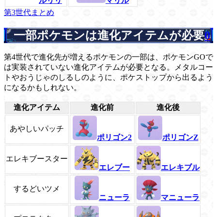
ルリリ
マリル
第3世代まとめ
一部ポケモンは進化アイテムが必要
0
第4世代で進化先が増えるポケモンの一部は、ポケモンGOで
は実装されていない進化アイテムが必要となる。メタルコー
トやおうじゃのしるしのように、ポケストップから出るよう
になるかもしれない。
進化アイテム
進化前
進化後
あやしいパッチ
ポリゴン2
ポリゴンZ
エレキブースター
エレブー
エレキブル
するどいツメ
ニューラ
マニューラ