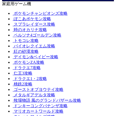
家庭用ゲーム機
ポケモンチャンピオンズ攻略
ぽこあポケモン攻略
スプラレイダース攻略
時のオカリナ攻略
ペルソナ4ゴールデン攻略
トモコレ攻略
バイオレクイエム攻略
紅の砂漠攻略
デイモン&ベイビー攻略
ポケモンZA攻略
ドラクエ7攻略
仁王3攻略
ドラクエ1・2攻略
桃鉄2攻略
ゴーストオブヨウテイ攻略
メタルギアデルタ攻略
牧場物語 風のグランドバザール攻略
ドンキーコングバナンザ攻略
マリオカートワールド攻略