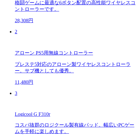
格闘ゲームに最適な6ボタン配置の高性能ワイヤレスコ
ントローラーです。
28,308円
2
アローン PS5用無線コントローラー
プレステ5対応のアローン製ワイヤレスコントローラ
ー。サブ機としても優秀。
11,480円
3
Logicool G F310r
コスパ抜群のロジクール製有線パッド。幅広いPCゲー
ムを手軽に楽しめます。