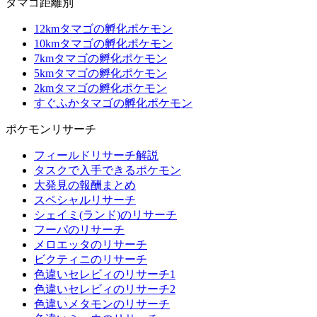
タマゴ距離別
12kmタマゴの孵化ポケモン
10kmタマゴの孵化ポケモン
7kmタマゴの孵化ポケモン
5kmタマゴの孵化ポケモン
2kmタマゴの孵化ポケモン
すぐふかタマゴの孵化ポケモン
ポケモンリサーチ
フィールドリサーチ解説
タスクで入手できるポケモン
大発見の報酬まとめ
スペシャルリサーチ
シェイミ(ランド)のリサーチ
フーパのリサーチ
メロエッタのリサーチ
ビクティニのリサーチ
色違いセレビィのリサーチ1
色違いセレビィのリサーチ2
色違いメタモンのリサーチ