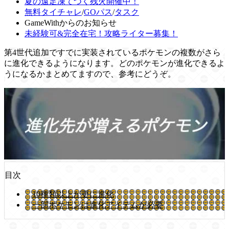
夏の遠足凍てつく残火開催中！
無料タイチャレ
/
GOパス
/
タスク
GameWithからのお知らせ
未経験可&完全在宅！攻略ライター募集！
第4世代追加ですでに実装されているポケモンの複数がさら
に進化できるようになります。どのポケモンが進化できるよ
うになるかまとめてますので、参考にどうぞ。
目次
10種類以上が更に進化
一部ポケモンは進化アイテムが必要