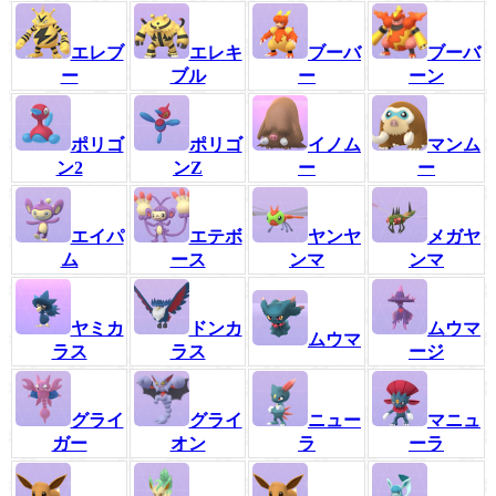
エレブ
エレキ
ブーバ
ブーバ
ー
ブル
ー
ーン
ポリゴ
ポリゴ
イノム
マンム
ン2
ンZ
ー
ー
エイパ
エテボ
ヤンヤ
メガヤ
ム
ース
ンマ
ンマ
ヤミカ
ドンカ
ムウマ
ムウマ
ラス
ラス
ージ
グライ
グライ
ニュー
マニュ
ガー
オン
ラ
ーラ