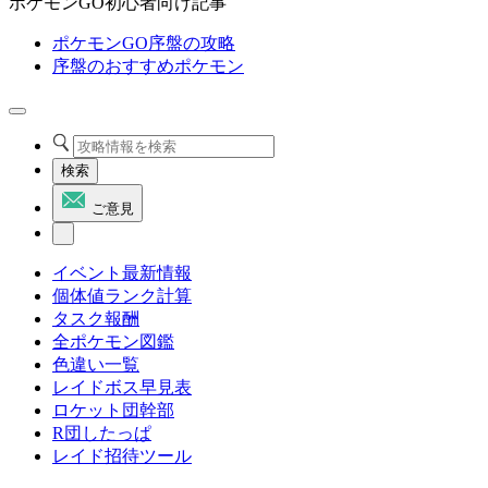
ポケモンGO初心者向け記事
ポケモンGO序盤の攻略
序盤のおすすめポケモン
検索
ご意見
イベント最新情報
個体値ランク計算
タスク報酬
全ポケモン図鑑
色違い一覧
レイドボス早見表
ロケット団幹部
R団したっぱ
レイド招待ツール