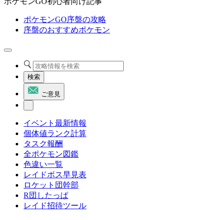
ポケモンGO初心者向け記事
ポケモンGO序盤の攻略
序盤のおすすめポケモン
検索
ご意見
イベント最新情報
個体値ランク計算
タスク報酬
全ポケモン図鑑
色違い一覧
レイドボス早見表
ロケット団幹部
R団したっぱ
レイド招待ツール