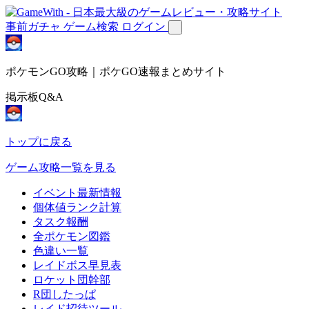
事前ガチャ
ゲーム検索
ログイン
ポケモンGO攻略｜ポケGO速報まとめサイト
掲示板Q&A
トップに戻る
ゲーム攻略一覧を見る
イベント最新情報
個体値ランク計算
タスク報酬
全ポケモン図鑑
色違い一覧
レイドボス早見表
ロケット団幹部
R団したっぱ
レイド招待ツール