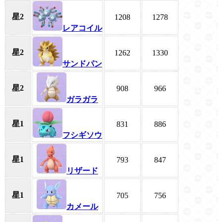
星2
1208
1278
レアコイル
星2
1262
1330
サンドパン
星2
908
966
ガラガラ
星1
831
886
フシギソウ
星1
793
847
リザード
星1
705
756
カメール