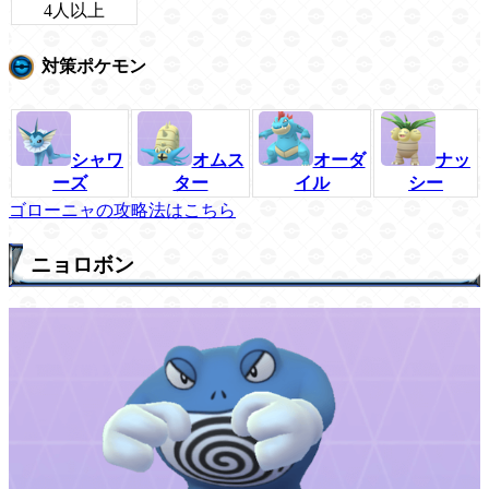
4人以上
対策ポケモン
シャワ
オムス
オーダ
ナッ
ーズ
ター
イル
シー
ゴローニャの攻略法はこちら
ニョロボン