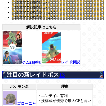
金タマゴ(個体値CP)
銀タマゴ(個体値CP)
金タマゴ(対策ポケモン)
銀タマゴ(対策ポケモン)
解説記事はこちら
レイド解説
ジム戦解説
注目の新レイドボス
13
ポケモン名
理由
・エンテイに有利
・技構成が優秀で最大CPも高い
ゴローニャ