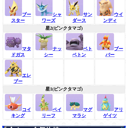
ブー
シャ
サン
ウイ
スター
ワーズ
ダース
ンディ
星2(ピンクタマゴ)
マタ
ナッ
ベト
ブー
ドガス
シー
ベトン
バー
エレ
ブー
星1(ピンクタマゴ)
コイ
ベイ
マグ
アリ
キング
リーフ
マラシ
ゲイツ