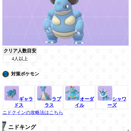
クリア人数目安
4人以上
対策ポケモン
ギャラ
ラプ
オーダ
シャワ
ドス
ラス
イル
ーズ
ニドクインの攻略法はこちら
ニドキング