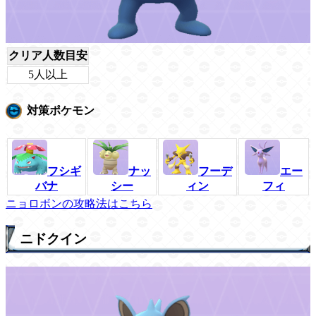
クリア人数目安
5人以上
対策ポケモン
フシギ
ナッ
フーデ
エー
バナ
シー
ィン
フィ
ニョロボンの攻略法はこちら
ニドクイン