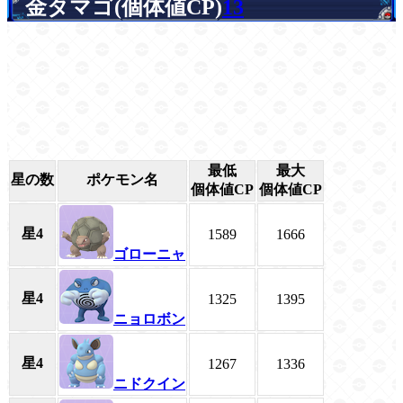
金タマゴ(個体値CP)
13
最低
最大
星の数
ポケモン名
個体値CP
個体値CP
星4
1589
1666
ゴローニャ
星4
1325
1395
ニョロボン
星4
1267
1336
ニドクイン