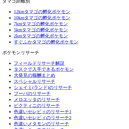
タマゴ距離別
12kmタマゴの孵化ポケモン
10kmタマゴの孵化ポケモン
7kmタマゴの孵化ポケモン
5kmタマゴの孵化ポケモン
2kmタマゴの孵化ポケモン
すぐふかタマゴの孵化ポケモン
ポケモンリサーチ
フィールドリサーチ解説
タスクで入手できるポケモン
大発見の報酬まとめ
スペシャルリサーチ
シェイミ(ランド)のリサーチ
フーパのリサーチ
メロエッタのリサーチ
ビクティニのリサーチ
色違いセレビィのリサーチ1
色違いセレビィのリサーチ2
色違いメタモンのリサーチ