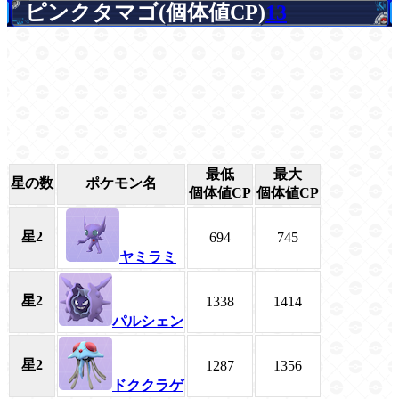
ピンクタマゴ(個体値CP)
13
最低
最大
星の数
ポケモン名
個体値CP
個体値CP
星2
694
745
ヤミラミ
星2
1338
1414
パルシェン
星2
1287
1356
ドククラゲ