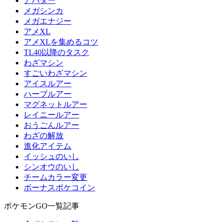
アバター
メガシンカ
メガエナジー
アメXL
アメXLを集めるコツ
TL40以降のタスク
わざマシン
すごいわざマシン
アイスルアー
ハーブルアー
マグネットルアー
レイニールアー
おうごんルアー
わざの解放
進化アイテム
イッシュのいし
シンオウのいし
チームカラー変更
ボーナスポケコイン
ポケモンGO一覧記事