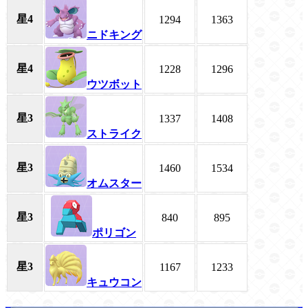
星4
1294
1363
ニドキング
星4
1228
1296
ウツボット
星3
1337
1408
ストライク
星3
1460
1534
オムスター
星3
840
895
ポリゴン
星3
1167
1233
キュウコン