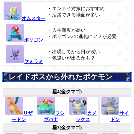
・エンテイ対策におすすめ
・活躍できる場面が多い
オムスター
・入手難度が高い
・ポリゴン2の進化にアメが必要
ポリゴン
・出現してから日が浅い
・色違いが出るかも？
ヤミラミ
レイドボスから外れたポケモン
13
星4(金タマゴ)
リザ
フシ
カメ
サイ
ードン
ギバナ
ックス
ドン
星3(金タマゴ)