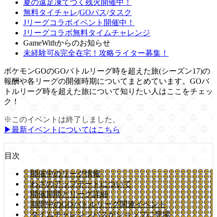
夏の遠足凍てつく残火開催中！
無料タイチャレ
/
GOパス
/
タスク
Jリーグコラボイベント開催中！
Jリーグコラボ無料タイムチャレンジ
GameWithからのお知らせ
未経験可&完全在宅！攻略ライター募集！
ポケモンGOのGOバトルリーグ時を超えた旅(シーズン17)の
報酬や各リーグの開催時期についてまとめています。GOバ
トルリーグ時を超えた旅について知りたい人はここをチェッ
ク！
※このイベントは終了しました。
▶︎最新イベントについてはこちら
目次
開催中のリーグ情報
わざのアップデートについて
開催期間とリーグ詳細
期間中のGOバトルリーグ関連イベント
タイムチャレンジパスがショップに登場