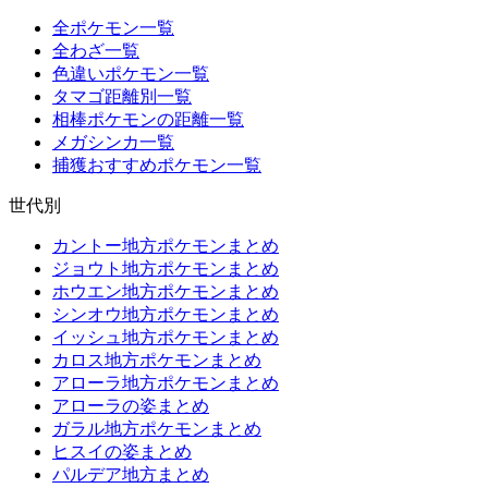
全ポケモン一覧
全わざ一覧
色違いポケモン一覧
タマゴ距離別一覧
相棒ポケモンの距離一覧
メガシンカ一覧
捕獲おすすめポケモン一覧
世代別
カントー地方ポケモンまとめ
ジョウト地方ポケモンまとめ
ホウエン地方ポケモンまとめ
シンオウ地方ポケモンまとめ
イッシュ地方ポケモンまとめ
カロス地方ポケモンまとめ
アローラ地方ポケモンまとめ
アローラの姿まとめ
ガラル地方ポケモンまとめ
ヒスイの姿まとめ
パルデア地方まとめ