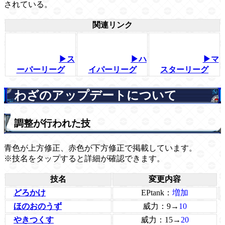
されている。
関連リンク
▶ス
▶ハ
▶マ
ーパーリーグ
イパーリーグ
スターリーグ
わざのアップデートについて
調整が行われた技
青色が上方修正、赤色が下方修正で掲載しています。
※技名をタップすると詳細が確認できます。
技名
変更内容
どろかけ
EPtank：
増加
ほのおのうず
威力：9→
10
やきつくす
威力：15→
20