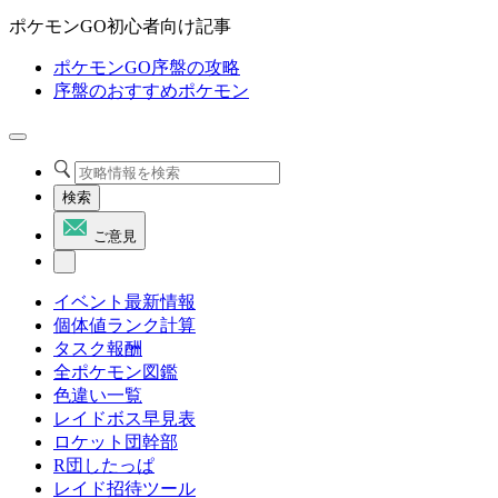
ポケモンGO初心者向け記事
ポケモンGO序盤の攻略
序盤のおすすめポケモン
検索
ご意見
イベント最新情報
個体値ランク計算
タスク報酬
全ポケモン図鑑
色違い一覧
レイドボス早見表
ロケット団幹部
R団したっぱ
レイド招待ツール