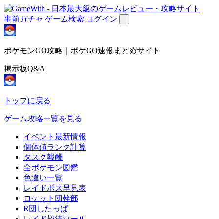
事前ガチャ
ゲーム検索
ログイン
ポケモンGO攻略｜ポケGO速報まとめサイト
掲示板Q&A
トップに戻る
ゲーム攻略一覧を見る
イベント最新情報
個体値ランク計算
タスク報酬
全ポケモン図鑑
色違い一覧
レイドボス早見表
ロケット団幹部
R団したっぱ
レイド招待ツール