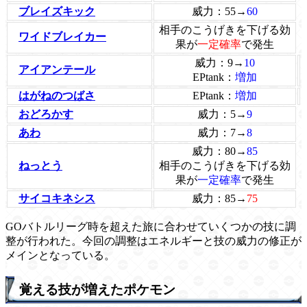
ブレイズキック
威力：55→
60
相手のこうげきを下げる効
ワイドブレイカー
果が
一定確率
で発生
威力：9→
10
アイアンテール
EPtank：
増加
はがねのつばさ
EPtank：
増加
おどろかす
威力：5→
9
あわ
威力：7→
8
威力：80→
85
ねっとう
相手のこうげきを下げる効
果が
一定確率
で発生
サイコキネシス
威力：85→
75
GOバトルリーグ時を超えた旅に合わせていくつかの技に調
整が行われた。今回の調整はエネルギーと技の威力の修正が
メインとなっている。
覚える技が増えたポケモン