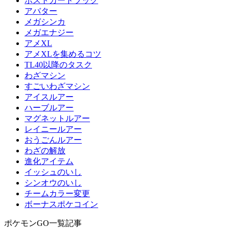
ポストカードブック
アバター
メガシンカ
メガエナジー
アメXL
アメXLを集めるコツ
TL40以降のタスク
わざマシン
すごいわざマシン
アイスルアー
ハーブルアー
マグネットルアー
レイニールアー
おうごんルアー
わざの解放
進化アイテム
イッシュのいし
シンオウのいし
チームカラー変更
ボーナスポケコイン
ポケモンGO一覧記事