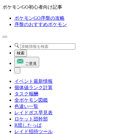
ポケモンGO初心者向け記事
ポケモンGO序盤の攻略
序盤のおすすめポケモン
検索
ご意見
イベント最新情報
個体値ランク計算
タスク報酬
全ポケモン図鑑
色違い一覧
レイドボス早見表
ロケット団幹部
R団したっぱ
レイド招待ツール