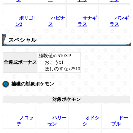
ポリゴ
ハピナ
サナギ
バンギ
ン2
ス
ラス
ラス
スペシャル
経験値x2510XP
おこうx1
全達成ボーナス
ほしのすなx2510
捕獲の対象ポケモン
対象ポケモン
ノコッ
ハリー
オドシ
ドー
チ
セン
シ
ブル