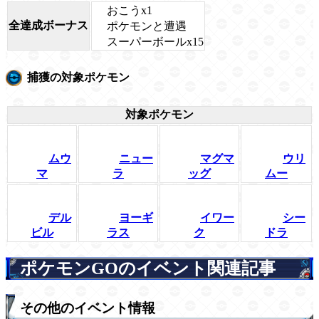
おこうx1
全達成ボーナス
ポケモンと遭遇
スーパーボールx15
捕獲の対象ポケモン
対象ポケモン
ムウ
ニュー
マグマ
ウリ
マ
ラ
ッグ
ムー
デル
ヨーギ
イワー
シー
ビル
ラス
ク
ドラ
ポケモンGOのイベント関連記事
その他のイベント情報