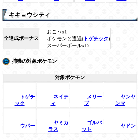
キキョウシティ
おこうx1
全達成ボーナス
ポケモンと遭遇(
トゲチック
)
スーパーボールx15
捕獲の対象ポケモン
対象ポケモン
トゲチ
ネイテ
メリー
ヤンヤ
ック
ィ
プ
ンマ
ヤミカ
ゴルバ
ウパー
ヤドン
ラス
ット