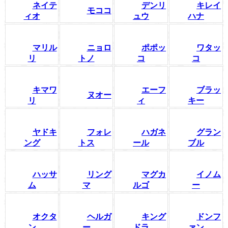
ネイテ
デンリ
キレイ
モココ
ィオ
ュウ
ハナ
マリル
ニョロ
ポポッ
ワタッ
リ
トノ
コ
コ
キマワ
エーフ
ブラッ
ヌオー
リ
ィ
キー
ヤドキ
フォレ
ハガネ
グラン
ング
トス
ール
ブル
ハッサ
リング
マグカ
イノム
ム
マ
ルゴ
ー
オクタ
ヘルガ
キング
ドンフ
ン
ー
ドラ
ァン