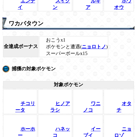
エンテ
スイク
ルギ
ホウ
イ
ン
ア
オウ
ワカバタウン
おこうx1
全達成ボーナス
ポケモンと遭遇(
ニョロトノ
)
スーパーボールx15
捕獲の対象ポケモン
対象ポケモン
チコリ
ヒノア
ワニ
オタ
ータ
ラシ
ノコ
チ
ホーホ
ハネッ
イー
ニョ
ー
コ
ブイ
ロゾ