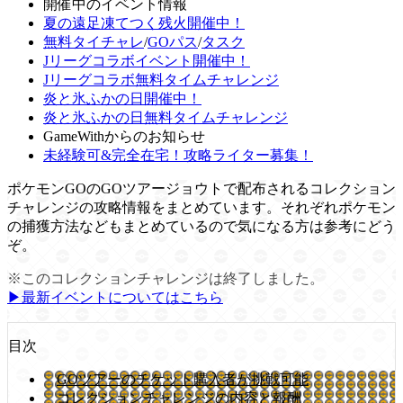
開催中のイベント情報
夏の遠足凍てつく残火開催中！
無料タイチャレ
/
GOパス
/
タスク
Jリーグコラボイベント開催中！
Jリーグコラボ無料タイムチャレンジ
炎と氷ふかの日開催中！
炎と氷ふかの日無料タイムチャレンジ
GameWithからのお知らせ
未経験可&完全在宅！攻略ライター募集！
ポケモンGOのGOツアージョウトで配布されるコレクション
チャレンジの攻略情報をまとめています。それぞれポケモン
の捕獲方法などもまとめているので気になる方は参考にどう
ぞ。
※このコレクションチャレンジは終了しました。
▶︎最新イベントについてはこちら
目次
GOツアーのチケット購入者が挑戦可能
コレクションチャレンジの内容と報酬