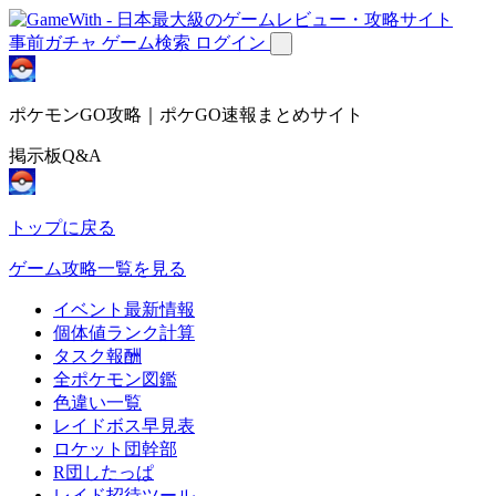
事前ガチャ
ゲーム検索
ログイン
ポケモンGO攻略｜ポケGO速報まとめサイト
掲示板Q&A
トップに戻る
ゲーム攻略一覧を見る
イベント最新情報
個体値ランク計算
タスク報酬
全ポケモン図鑑
色違い一覧
レイドボス早見表
ロケット団幹部
R団したっぱ
レイド招待ツール