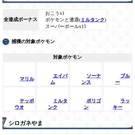
おこうx1
全達成ボーナス
ポケモンと遭遇(
ミルタンク
)
スーパーボールx15
捕獲の対象ポケモン
対象ポケモン
エイパ
ソーナ
ブル
マリル
ム
ンス
ー
テッポ
ミルタ
ポリゴ
ラッ
ウオ
ンク
ン
キー
シロガネやま