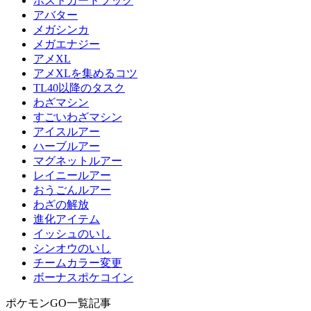
ポストカードブック
アバター
メガシンカ
メガエナジー
アメXL
アメXLを集めるコツ
TL40以降のタスク
わざマシン
すごいわざマシン
アイスルアー
ハーブルアー
マグネットルアー
レイニールアー
おうごんルアー
わざの解放
進化アイテム
イッシュのいし
シンオウのいし
チームカラー変更
ボーナスポケコイン
ポケモンGO一覧記事