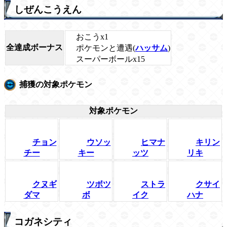
しぜんこうえん
おこうx1
全達成ボーナス
ポケモンと遭遇(
ハッサム
)
スーパーボールx15
捕獲の対象ポケモン
対象ポケモン
チョン
ウソッ
ヒマナ
キリン
チー
キー
ッツ
リキ
クヌギ
ツボツ
ストラ
クサイ
ダマ
ボ
イク
ハナ
コガネシティ