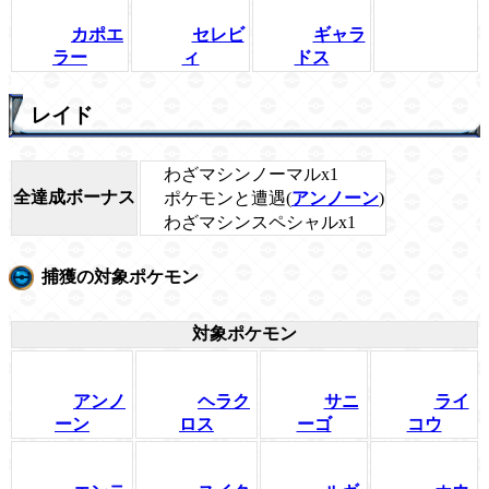
カポエ
セレビ
ギャラ
ラー
ィ
ドス
レイド
わざマシンノーマルx1
全達成ボーナス
ポケモンと遭遇(
アンノーン
)
わざマシンスペシャルx1
捕獲の対象ポケモン
対象ポケモン
アンノ
ヘラク
サニ
ライ
ーン
ロス
ーゴ
コウ